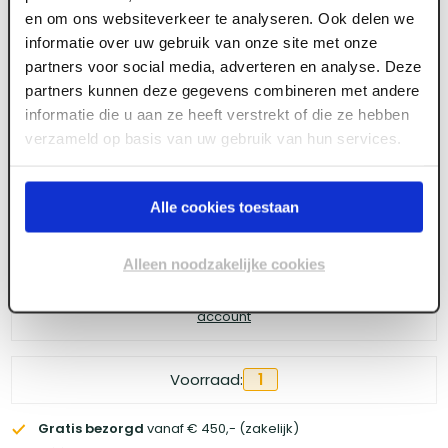
Drijfrij SUPER PROF aluminium met
en om ons websiteverkeer te analyseren. Ook delen we
verlengstuk 100 cm zonder steel
informatie over uw gebruik van onze site met onze
partners voor social media, adverteren en analyse. Deze
partners kunnen deze gegevens combineren met andere
informatie die u aan ze heeft verstrekt of die ze hebben
Meld je aan of maak een account aan om toegang
verzameld op basis van uw gebruik van hun services.
te krijgen tot de prijzen.
Alle cookies toestaan
Log in voor prijzen
Alleen noodzakelijke cookies
Wil je de scherpste prijs? Meld je aan voor een
zakelijke
account
Voorraad:
1
Gratis bezorgd
vanaf € 450,- (zakelijk)