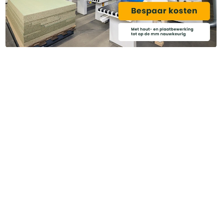
Categoriëen
Service & Info
Algemene voorwaarden
Privacy beleid
Disclaimer
Cookies