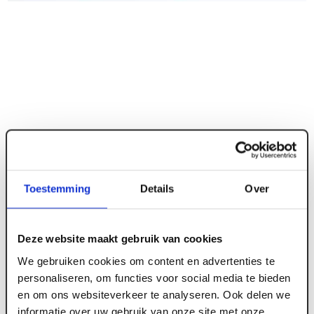
Toestemming
Details
Over
ART000802
Deze website maakt gebruik van cookies
We gebruiken cookies om content en advertenties te
Dwarsprofiel API 24/32 mm wit 120 cm (60
personaliseren, om functies voor social media te bieden
st/pk)
en om ons websiteverkeer te analyseren. Ook delen we
informatie over uw gebruik van onze site met onze