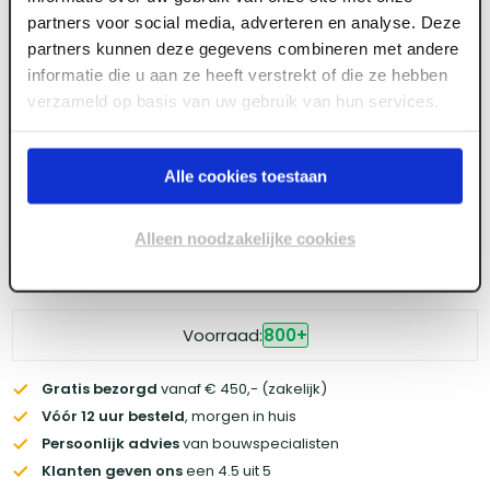
partners voor social media, adverteren en analyse. Deze
partners kunnen deze gegevens combineren met andere
Meld je aan of maak een account aan om toegang
informatie die u aan ze heeft verstrekt of die ze hebben
te krijgen tot de prijzen.
verzameld op basis van uw gebruik van hun services.
Log in voor prijzen
Alle cookies toestaan
Alleen noodzakelijke cookies
Wil je de scherpste prijs? Meld je aan voor een
zakelijke
account
Voorraad:
800
+
Gratis bezorgd
vanaf € 450,- (zakelijk)
Vóór 12 uur besteld
, morgen in huis
Persoonlijk advies
van bouwspecialisten
Klanten geven ons
een 4.5 uit 5