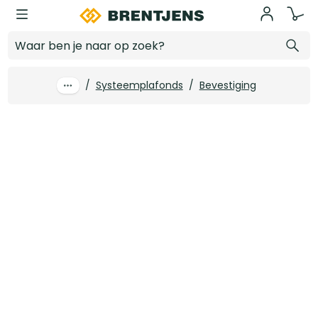
Ga naar hoofdinhoud
Dwarsprofiel API 24/32 mm wit 120 cm (60 st/pk)
Log in voor prijzen
/
Systeemplafonds
/
Bevestiging