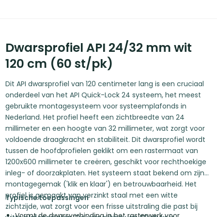
Dwarsprofiel API 24/32 mm wit
120 cm (60 st/pk)
Dit API dwarsprofiel van 120 centimeter lang is een cruciaal
onderdeel van het API Quick-Lock 24 systeem, het meest
gebruikte montagesysteem voor systeemplafonds in
Nederland. Het profiel heeft een zichtbreedte van 24
millimeter en een hoogte van 32 millimeter, wat zorgt voor
voldoende draagkracht en stabiliteit. Dit dwarsprofiel wordt
tussen de hoofdprofielen geklikt om een rastermaat van
1200x600 millimeter te creëren, geschikt voor rechthoekige
inleg- of doorzakplaten. Het systeem staat bekend om zijn
montagegemak ('klik en klaar') en betrouwbaarheid. Het
profiel is gemaakt van verzinkt staal met een witte
Typische toepassingen
zichtzijde, wat zorgt voor een frisse uitstraling die past bij
Vormt de dwarsverbinding in het rasterwerk voor