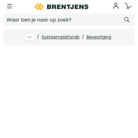
Ga naar hoofdinhoud
Dwarsprofiel OWA 15 mm wit 120 cm (50 st/pk)
Log in voor prijzen
/
Systeemplafonds
/
Bevestiging