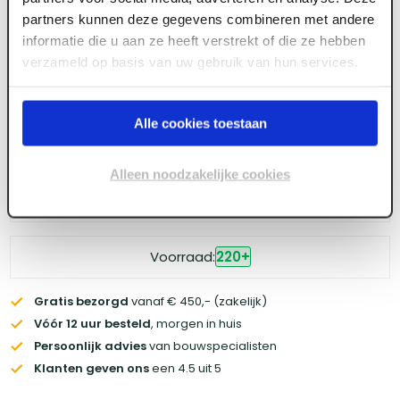
partners kunnen deze gegevens combineren met andere
Meld je aan of maak een account aan om toegang
informatie die u aan ze heeft verstrekt of die ze hebben
te krijgen tot de prijzen.
verzameld op basis van uw gebruik van hun services.
Alle cookies toestaan
Log in voor prijzen
Alleen noodzakelijke cookies
Wil je de scherpste prijs? Meld je aan voor een
zakelijke
account
Voorraad:
220
+
Gratis bezorgd
vanaf € 450,- (zakelijk)
Vóór 12 uur besteld
, morgen in huis
Persoonlijk advies
van bouwspecialisten
Klanten geven ons
een 4.5 uit 5