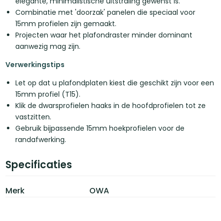
elegante, minimalistische uitstraling gewenst is.
Combinatie met 'doorzak' panelen die speciaal voor
15mm profielen zijn gemaakt.
Projecten waar het plafondraster minder dominant
aanwezig mag zijn.
Verwerkingstips
Let op dat u plafondplaten kiest die geschikt zijn voor een
15mm profiel (T15).
Klik de dwarsprofielen haaks in de hoofdprofielen tot ze
vastzitten.
Gebruik bijpassende 15mm hoekprofielen voor de
randafwerking.
Specificaties
Merk
OWA
Lengte
1.200 mm
Dikte
15 mm