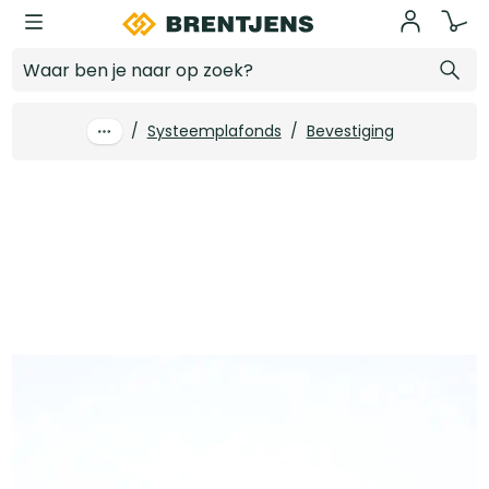
Ga naar hoofdinhoud
Dwarsprofiel OWA 15 mm wit 60 cm (75 st/pk)
Log in voor prijzen
/
Systeemplafonds
/
Bevestiging