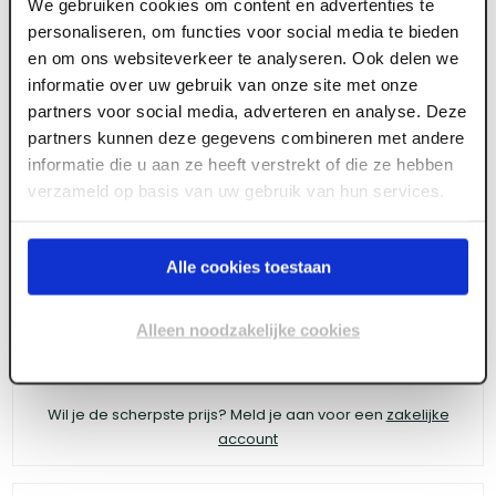
We gebruiken cookies om content en advertenties te
personaliseren, om functies voor social media te bieden
ART000805
en om ons websiteverkeer te analyseren. Ook delen we
informatie over uw gebruik van onze site met onze
Dwarsprofiel OWA 15 mm wit 60 cm (75
partners voor social media, adverteren en analyse. Deze
st/pk)
partners kunnen deze gegevens combineren met andere
informatie die u aan ze heeft verstrekt of die ze hebben
verzameld op basis van uw gebruik van hun services.
Meld je aan of maak een account aan om toegang
te krijgen tot de prijzen.
Alle cookies toestaan
Alleen noodzakelijke cookies
Log in voor prijzen
Wil je de scherpste prijs? Meld je aan voor een
zakelijke
account