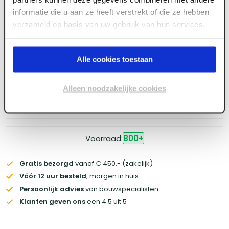
Meld je aan of maak een account aan om toegang
informatie die u aan ze heeft verstrekt of die ze hebben
te krijgen tot de prijzen.
verzameld op basis van uw gebruik van hun services.
Alle cookies toestaan
Log in voor prijzen
Alleen noodzakelijke cookies
Wil je de scherpste prijs? Meld je aan voor een
zakelijke
account
Voorraad:
800
+
Gratis bezorgd
vanaf € 450,- (zakelijk)
Vóór 12 uur besteld
, morgen in huis
Persoonlijk advies
van bouwspecialisten
Klanten geven ons
een 4.5 uit 5