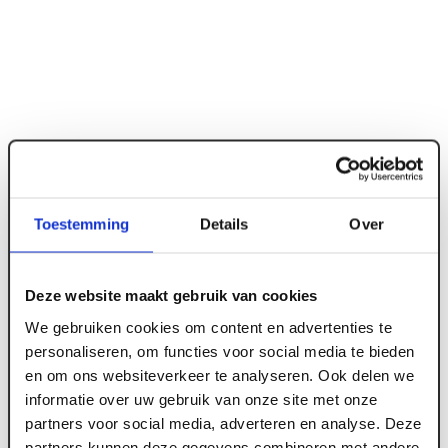
Toestemming
Details
Over
Deze website maakt gebruik van cookies
ART000806
We gebruiken cookies om content en advertenties te
Dwarsprofiel OWA 24 mm N100 A wit 120 cm
personaliseren, om functies voor social media te bieden
(50 st/pk)
en om ons websiteverkeer te analyseren. Ook delen we
informatie over uw gebruik van onze site met onze
partners voor social media, adverteren en analyse. Deze
partners kunnen deze gegevens combineren met andere