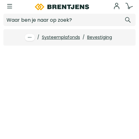
Ga naar hoofdinhoud
Dwarsprofiel OWA 24 mm N100 A wit 120 cm (50 st/pk)
Log in voor prijzen
/
Systeemplafonds
/
Bevestiging