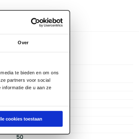
Over
l media te bieden en om ons
Dynaplus
ze partners voor social
AR-coating
informatie die u aan ze
Gevelschroef
RVS
4
lle cookies toestaan
Deeldraad
Bolkop
50