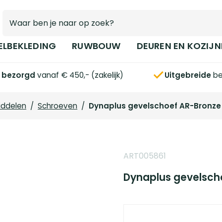
ELBEKLEDING
RUWBOUW
DEUREN EN KOZIJN
s bezorgd
vanaf € 450,- (zakelijk)
Uitgebreide
be
iddelen
/
Schroeven
/
Dynaplus gevelschoef AR-Bronze 
ART005861
Dynaplus gevelsch