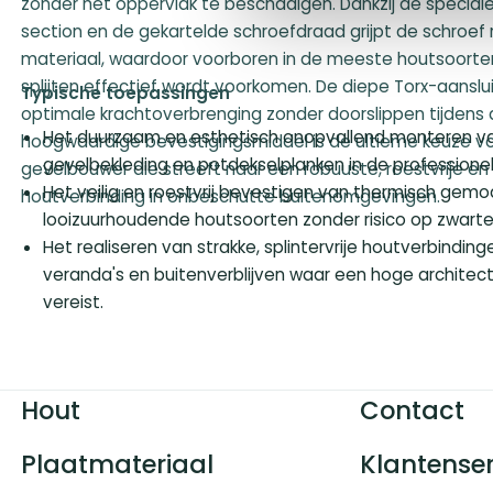
zonder het oppervlak te beschadigen. Dankzij de specia
section en de gekartelde schroefdraad grijpt de schroef 
materiaal, waardoor voorboren in de meeste houtsoorten
splijten effectief wordt voorkomen. De diepe Torx-aanslu
Typische toepassingen
optimale krachtoverbrenging zonder doorslippen tijdens
Het duurzaam en esthetisch onopvallend monteren v
hoogwaardige bevestigingsmiddel is de ultieme keuze vo
gevelbekleding en potdekselplanken in de professione
gevelbouwer die streeft naar een robuuste, roestvrije en 
Het veilig en roestvrij bevestigen van thermisch gemo
houtverbinding in onbeschutte buitenomgevingen.
looizuurhoudende houtsoorten zonder risico op zwarte
Het realiseren van strakke, splintervrije houtverbindinge
veranda's en buitenverblijven waar een hoge architec
vereist.
Hout
Contact
Plaatmateriaal
Klantenser