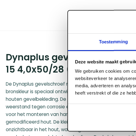
Toestemming
Dynaplus gevelschoef AR-B
Deze website maakt gebruik
15 4,0x50/28 (1500)
We gebruiken cookies om con
websiteverkeer te analyseren
De Dynaplus gevelschroef met cilinderkop en gepatente
media, adverteren en analys
bronskleur is speciaal ontwikkeld voor de duurzame en e
heeft verstrekt of die ze he
houten gevelbekleding. De unieke Anti-Roest coating bi
weerstand tegen corrosie en looizuren, wat de schroef bi
voor het monteren van hardhouten delen zoals Red Ceda
gemodificeerd hout. De kleine cilinderkop trekt zich moeit
onzichtbaar in het hout, wat zorgt voor een strak en ono