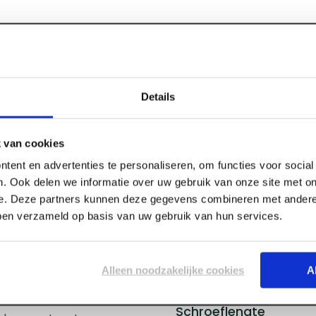
Details
Specificaties
ronze CK TX-
 van cookies
tent en advertenties te personaliseren, om functies voor socia
Merk
. Ook delen we informatie over uw gebruik van onze site met on
erde AR-coating in
Materiaal
e. Deze partners kunnen deze gegevens combineren met andere 
sthetische bevestiging van
Type
bben verzameld op basis van uw gebruik van hun services.
edt een fenomenale
Kleur
j uitstek geschikt maakt
Schroefdikte
r, Douglas of thermisch
Alleen noodzakelijke cookies
A
Schroefdraad
eloos en vrijwel
Schroefkop
pvallend eindresultaat
Schroeflengte