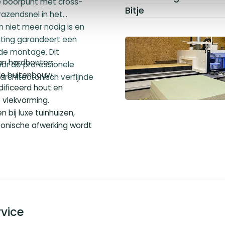
le boorpunt met cross-
Bitje
razendsnel in het
 niet meer nodig is en
iting garandeert een
 de montage. Dit
an hardhouten
or de professionele
le buitenbouw.
architectonisch verfijnde
dificeerd hout en
 vlekvorming.
n bij luxe tuinhuizen,
tonische afwerking wordt
vice