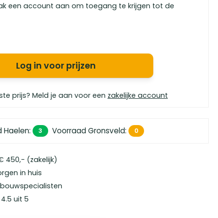
ak een account aan om toegang te krijgen tot de
Log in voor prijzen
ste prijs? Meld je aan voor een
zakelijke account
d Haelen
:
Voorraad Gronsveld
:
3
0
 450,- (zakelijk)
orgen in huis
bouwspecialisten
4.5 uit 5