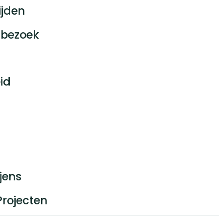
ijden
bezoek
id
jens
Projecten