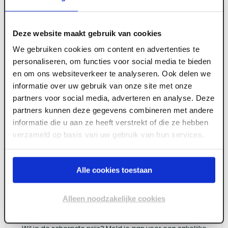
Deze website maakt gebruik van cookies
We gebruiken cookies om content en advertenties te
ART005862
personaliseren, om functies voor social media te bieden
en om ons websiteverkeer te analyseren. Ook delen we
Dynaplus gevelschroef AR-Bronze CK zwarte
informatie over uw gebruik van onze site met onze
kop TX-15 4.0X50/28 (1500)
partners voor social media, adverteren en analyse. Deze
partners kunnen deze gegevens combineren met andere
informatie die u aan ze heeft verstrekt of die ze hebben
verzameld op basis van uw gebruik van hun services.
Meld je aan of maak een account aan om toegang
te krijgen tot de prijzen.
Alle cookies toestaan
Log in voor prijzen
Alleen noodzakelijke cookies