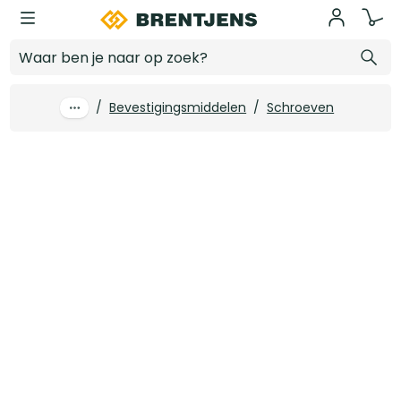
Ga naar hoofdinhoud
Dynaplus gevelschroef AR-Bronze CK zwarte kop TX-15 4.0X50/28 (1500)
Log in voor prijzen
/
Bevestigingsmiddelen
/
Schroeven