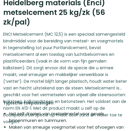
Heidelberg materials (Enci)
metselcement 25 kg/zk (56
zk/pal)
ENCI Metselcement (MC 12,5) is een speciaal samengesteld
bindmiddel voor de bereiding van metsel- en voegmortels.
In tegenstelling tot puur Portlandcement, bevat
metselcement al een toeslag van luchtbelvormers en
plastificeerders (vaak in de vorm van fijn gemalen
kalksteen). Dit zorgt ervoor dat de specie die u ermee
maakt, veel smeuïger en makkelijker verwerkbaar is
(‘vetter’). De mortel blijft langer plastisch, houdt water beter
vast en hecht uitstekend aan de steen. Metselcement is
geschikt voor het vermetselen van vrijwel alle steensoorten:
baksteen, kalkzandsteen en betonsteen. Het voldoet aan de
Typische toepassingen
norm EN 413-1. Met dit product maakt u zelf op de
Het zelf draaien van metselmortel voor gevels,
bouwplaats uw specie op maat door zand en water toe te
binnenmuren en tuinmuren.
voegen.
Maken van smeuïge voegmortel voor het afvoegen van