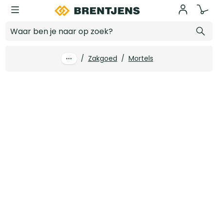
Ga naar hoofdinhoud
Heidelberg materials (Enci) metselcement 25 kg/zk (56 zk/pal)
Log in voor prijzen
/
Zakgoed
/
Mortels