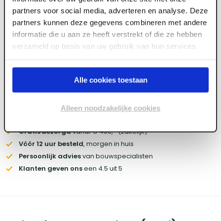
partners voor social media, adverteren en analyse. Deze
partners kunnen deze gegevens combineren met andere
informatie die u aan ze heeft verstrekt of die ze hebben
Log in voor prijzen
verzameld op basis van uw gebruik van hun services.
Wil je de scherpste prijs? Meld je aan voor een
zakelijke
account
Alle cookies toestaan
Voorraad:
130
+
Alleen noodzakelijke cookies
Gratis bezorgd
vanaf € 450,- (zakelijk)
Vóór 12 uur besteld
, morgen in huis
Persoonlijk advies
van bouwspecialisten
Klanten geven ons
een 4.5 uit 5