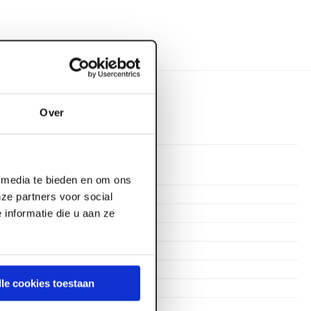
Over
XL-Panel
l media te bieden en om ons
RVS
ze partners voor social
Gevelschroef
informatie die u aan ze
4.2
Voldraad
Cilinderkop
lle cookies toestaan
38
Torx TX-20