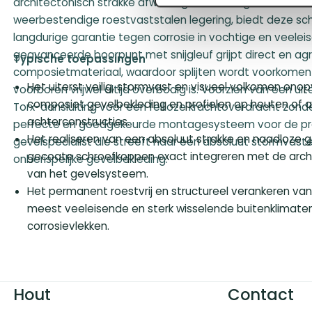
architectonisch strakke afwerking. Vervaardigd uit een r
weerbestendige roestvaststalen legering, biedt deze sc
langdurige garantie tegen corrosie in vochtige en veelei
geavanceerde boorpunt met snijgleuf grijpt direct en agr
Typische toepassingen
composietmateriaal, waardoor splijten wordt voorkomen 
Het uiterst veilig, stormvast en visueel volkomen on
voorboren vrijwel altijd overbodig is. Voorzien van een ui
composiet gevelbekleding en profielen op houten of 
Torx-aansluiting voor een feilloze krachtoverdracht zonder
achterconstructies.
perfecte en goedgekeurde montagesysteem voor de pr
Het realiseren van een absoluut strakke en naadloze g
gevelspecialist die streeft naar een absoluut stormvast
gecoate schroefkoppen exact integreren met de archit
onberispelijke gevelbekleding.
van het gevelsysteem.
Het permanent roestvrij en structureel verankeren va
meest veeleisende en sterk wisselende buitenklimaten
corrosievlekken.
Hout
Contact