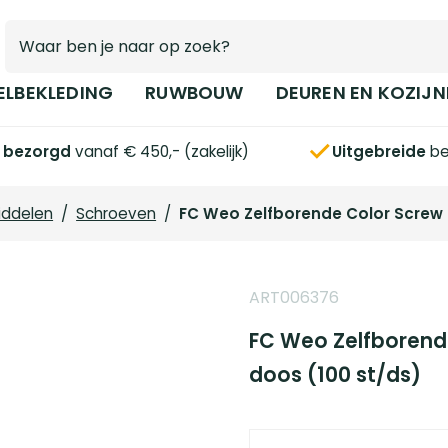
ELBEKLEDING
RUWBOUW
DEUREN EN KOZIJN
s bezorgd
vanaf € 450,- (zakelijk)
Uitgebreide
be
iddelen
/
Schroeven
/
FC Weo Zelfborende Color Screw
ART006376
FC Weo Zelfborend
doos (100 st/ds)