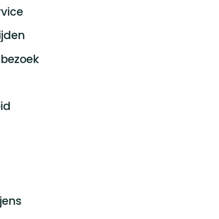
vice
ijden
bezoek
id
jens