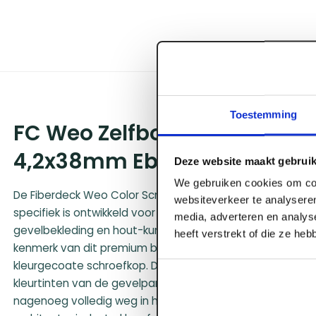
Toestemming
FC Weo Zelfborende Color S
4,2x38mm Ebony Black doos 
Deze website maakt gebruik
We gebruiken cookies om con
De Fiberdeck Weo Color Screw is een hoogwaardige, zelf
websiteverkeer te analyseren
specifiek is ontwikkeld voor de naadloze en onopvalle
media, adverteren en analys
gevelbekleding en hout-kunststof composiet profielen. 
heeft verstrekt of die ze he
kenmerk van dit premium bevestigingsmiddel is de uiterst
kleurgecoate schroefkop. Doordat de coating exact is a
kleurtinten van de gevelpanelen, vallen de ankerpunten
nagenoeg volledig weg in het gevelbeeld, wat resulteert 