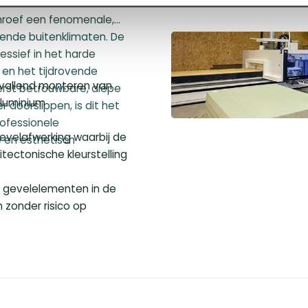
obuuste en
hroef een fenomenale,
sende buitenklimaten. De
essief in het harde
en het tijdrovende
opvallend monteren van
terst betrouwbare, diepe
aluminium
 doorslippen, is dit het
ofessionele
evelafwerking waarbij de
e en esthetisch
ectonische kleurstelling
n gevelelementen in de
 zonder risico op