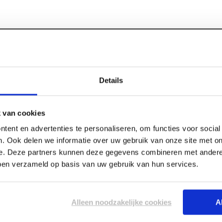
Details
Specificaties
crew
(100 st/ds)
 van cookies
Merk
tent en advertenties te personaliseren, om functies voor socia
borende gevelschroef die
Materiaal
. Ook delen we informatie over uw gebruik van onze site met on
nde montage van composiet
Type
e. Deze partners kunnen deze gegevens combineren met andere 
Het meest essentiële
Schroefdikte
bben verzameld op basis van uw gebruik van hun services.
 slijtvaste en perfect
Schroefdraad
fgestemd op de specifieke
Schroefkop
 na montage visueel
Alleen noodzakelijke cookies
A
Schroeflengte
in een loepzuivere en
Bitje