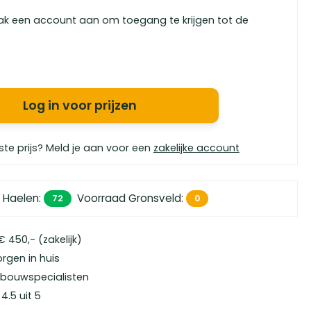
ak een account aan om toegang te krijgen tot de
Log in voor prijzen
ste prijs? Meld je aan voor een
zakelijke account
 Haelen
:
Voorraad Gronsveld
:
72
0
 450,- (zakelijk)
orgen in huis
bouwspecialisten
4.5 uit 5