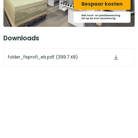
Downloads
folder_fisprofi_eb.pdf (399.7 KB)
folder_fis_profi.pdf (11.1 MB)
Categoriëen
Service & Info