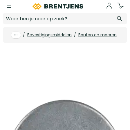
Ga naar hoofdinhoud
FIS Profi Carrosseriering M10 verzinkt (100 st/ds)
Log in voor prijzen
/
Bevestigingsmiddelen
/
Bouten en moeren