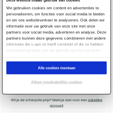
We gebruiken cookies om content en advertenties te
personaliseren, om functies voor social media te bieden
ART003003
en om ons websiteverkeer te analyseren. Ook delen we
informatie over uw gebruik van onze site met onze
FIS Profi Carrosseriering M10 verzinkt (100
partners voor social media, adverteren en analyse. Deze
st/ds)
partners kunnen deze gegevens combineren met andere
informatie die u aan ze heeft verstrekt of die ze hebben
verzameld op basis van uw gebruik van hun services.
Meld je aan of maak een account aan om toegang
te krijgen tot de prijzen.
Alle cookies toestaan
Alleen noodzakelijke cookies
Log in voor prijzen
Wil je de scherpste prijs? Meld je aan voor een
zakelijke
account