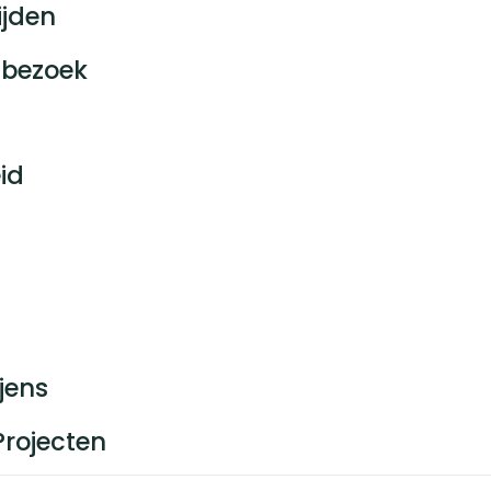
ijden
bezoek
id
jens
Projecten