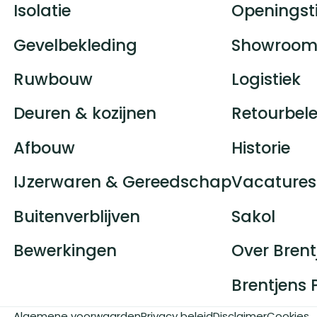
Isolatie
Openingst
Gevelbekleding
Showroom
Ruwbouw
Logistiek
Deuren & kozijnen
Retourbele
Afbouw
Historie
IJzerwaren & Gereedschap
Vacatures
Buitenverblijven
Sakol
Bewerkingen
Over Brent
Brentjens 
Algemene voorwaarden
Privacy beleid
Disclaimer
Cookies