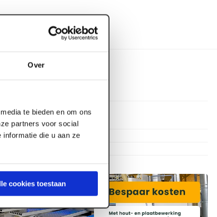
Over
l media te bieden en om ons
1.000 mm
ze partners voor social
6 mm
informatie die u aan ze
6 mm
lle cookies toestaan