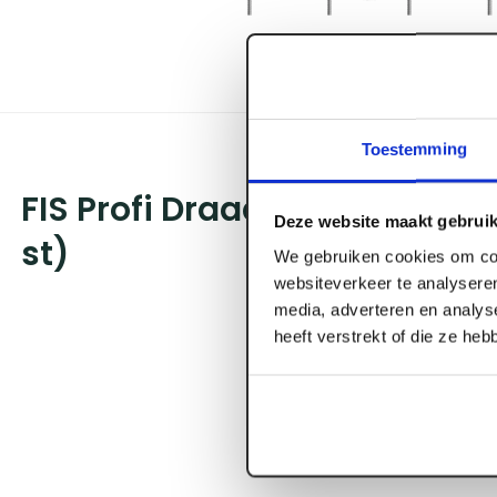
Toestemming
FIS Profi Draadeind m1 6 verz
Deze website maakt gebruik
st)
We gebruiken cookies om con
websiteverkeer te analyseren
media, adverteren en analys
heeft verstrekt of die ze he