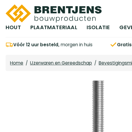
Ga naar hoofdinhoud
HOUT
PLAATMATERIAAL
ISOLATIE
GEV
Vóór 12 uur besteld,
morgen in huis
Grati
Home
/
IJzerwaren en Gereedschap
/
Bevestigingsm