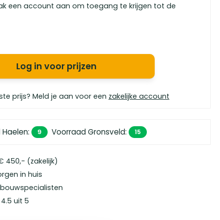
ak een account aan om toegang te krijgen tot de
Log in voor prijzen
ste prijs? Meld je aan voor een
zakelijke account
 Haelen
:
Voorraad Gronsveld
:
9
15
 450,- (zakelijk)
orgen in huis
bouwspecialisten
4.5 uit 5