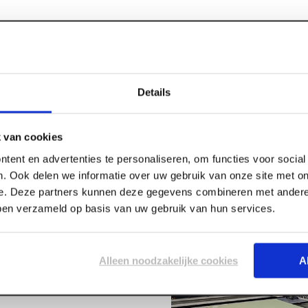
Details
Specificaties
inkt 1 m1 (1
 van cookies
tent en advertenties te personaliseren, om functies voor socia
Lengte
. Ook delen we informatie over uw gebruik van onze site met on
Breedte
e. Deze partners kunnen deze gegevens combineren met andere 
bben verzameld op basis van uw gebruik van hun services.
Dikte
Alleen noodzakelijke cookies
A