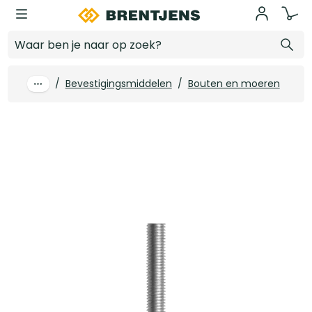
Ga naar hoofdinhoud
FIS Profi Draadeind M20 verzinkt 1 m1 (1 st)
Log in voor prijzen
/
Bevestigingsmiddelen
/
Bouten en moeren