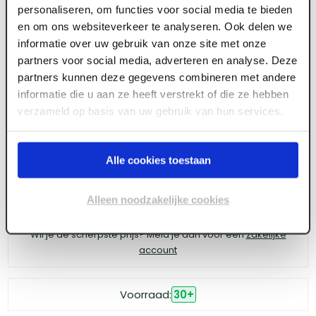
personaliseren, om functies voor social media te bieden
ART003023
en om ons websiteverkeer te analyseren. Ook delen we
informatie over uw gebruik van onze site met onze
FIS Profi Draadeind M20 verzinkt 1 m1 (1 st)
partners voor social media, adverteren en analyse. Deze
partners kunnen deze gegevens combineren met andere
informatie die u aan ze heeft verstrekt of die ze hebben
Meld je aan of maak een account aan om toegang
verzameld op basis van uw gebruik van hun services.
te krijgen tot de prijzen.
Alle cookies toestaan
Log in voor prijzen
Alleen noodzakelijke cookies
Wil je de scherpste prijs? Meld je aan voor een
zakelijke
account
Voorraad:
30
+