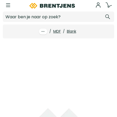
Ga naar hoofdinhoud
Floorfixx Regular 9mm
Log in voor prijzen
/
MDF
/
Blank