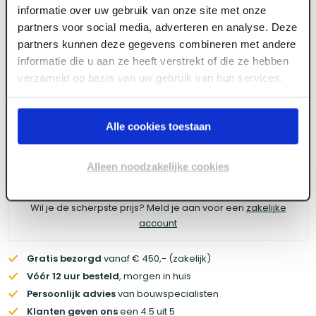
informatie over uw gebruik van onze site met onze
Floorfixx Regular 9mm
partners voor social media, adverteren en analyse. Deze
partners kunnen deze gegevens combineren met andere
informatie die u aan ze heeft verstrekt of die ze hebben
verzameld op basis van uw gebruik van hun services.
Meld je aan of maak een account aan om toegang
te krijgen tot de prijzen.
Alle cookies toestaan
Log in voor prijzen
Alleen noodzakelijke cookies
Wil je de scherpste prijs? Meld je aan voor een
zakelijke
account
Gratis bezorgd
vanaf € 450,- (zakelijk)
Vóór 12 uur besteld
, morgen in huis
Persoonlijk advies
van bouwspecialisten
Klanten geven ons
een 4.5 uit 5