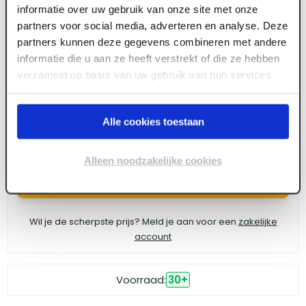
informatie over uw gebruik van onze site met onze
GB profi UNI-HSB spouwanker 220 x 4 RVS A4
partners voor social media, adverteren en analyse. Deze
partners kunnen deze gegevens combineren met andere
(10 st/ds)
informatie die u aan ze heeft verstrekt of die ze hebben
verzameld op basis van uw gebruik van hun services.
Meld je aan of maak een account aan om toegang
te krijgen tot de prijzen.
Alle cookies toestaan
Alleen noodzakelijke cookies
Log in voor prijzen
Wil je de scherpste prijs? Meld je aan voor een
zakelijke
account
Voorraad:
30
+