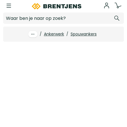
Ga naar hoofdinhoud
GB profi UNI-HSB spouwanker 220 x 4 RVS A4 (10 st/ds)
Log in voor prijzen
/
Ankerwerk
/
Spouwankers