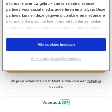
informatie over uw gebruik van onze site met onze
GB profi UNI-HSB spouwanker 250 x 4 RVS A4
partners voor social media, adverteren en analyse. Deze
partners kunnen deze gegevens combineren met andere
(10 st/ds)
informatie die u aan ze heeft verstrekt of die ze hebben
verzameld op basis van uw gebruik van hun services.
Meld je aan of maak een account aan om toegang
te krijgen tot de prijzen.
Alle cookies toestaan
Alleen noodzakelijke cookies
Log in voor prijzen
Wil je de scherpste prijs? Meld je aan voor een
zakelijke
account
Voorraad:
30
+