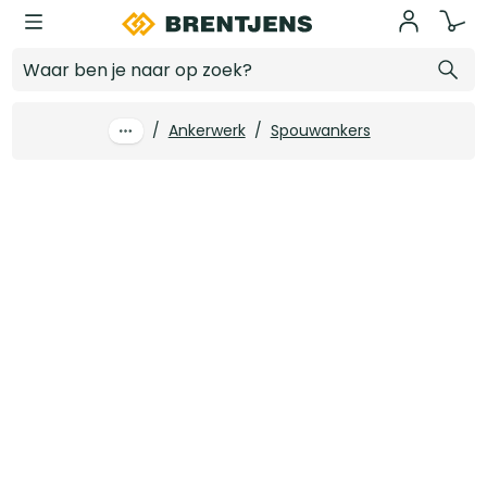
Ga naar hoofdinhoud
GB profi UNI-HSB spouwanker 250 x 4 RVS A4 (10 st/ds)
Log in voor prijzen
/
Ankerwerk
/
Spouwankers