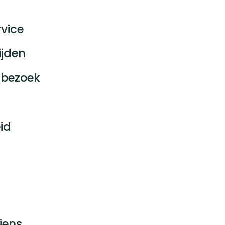
vice
ijden
bezoek
id
jens