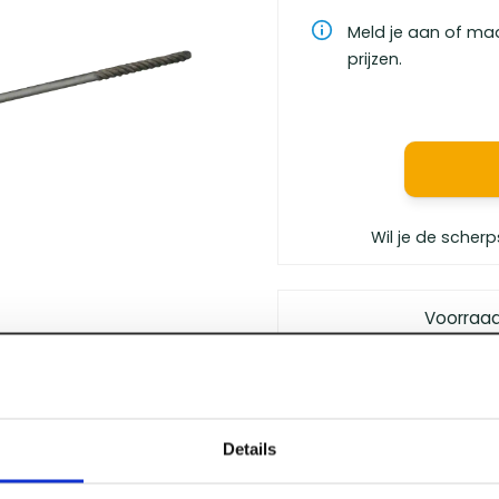
Meld je aan of ma
prijzen.
Wil je de scherp
Voorraa
Gratis bezorgd
vanaf €
Vóór 12 uur besteld
, m
Persoonlijk advies
van 
Details
Klanten geven ons
een 