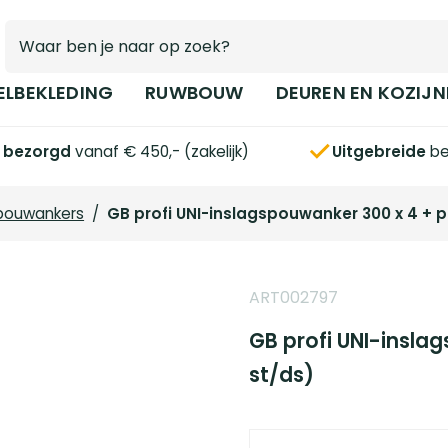
ELBEKLEDING
RUWBOUW
DEUREN EN KOZIJN
s bezorgd
vanaf € 450,- (zakelijk)
Uitgebreide
be
pouwankers
/
GB profi UNI-inslagspouwanker 300 x 4 + p
ART002797
GB profi UNI-insla
st/ds)