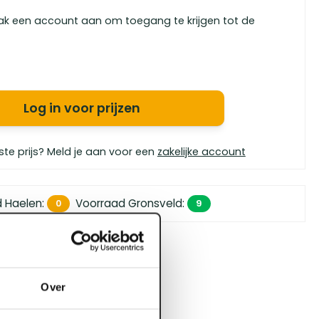
ak een account aan om toegang te krijgen tot de
Log in voor prijzen
ste prijs? Meld je aan voor een
zakelijke account
d Haelen
:
Voorraad Gronsveld
:
0
9
 450,- (zakelijk)
orgen in huis
bouwspecialisten
Over
4.5 uit 5