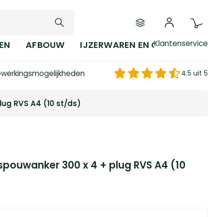
Klantenservice
EN
AFBOUW
IJZERWAREN EN GEREEDSCHAP
werkingsmogelijkheden
4.5 uit 5
lug RVS A4 (10 st/ds)
gspouwanker 300 x 4 + plug RVS A4 (10