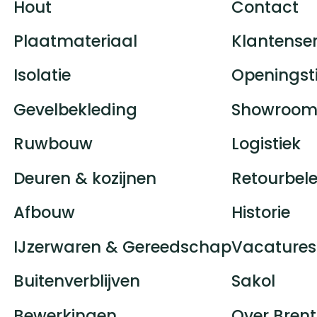
Hout
Contact
Plaatmateriaal
Klantenser
Isolatie
Openingst
Gevelbekleding
Showroom
Ruwbouw
Logistiek
Deuren & kozijnen
Retourbele
Afbouw
Historie
IJzerwaren & Gereedschap
Vacatures
Buitenverblijven
Sakol
Bewerkingen
Over Brent