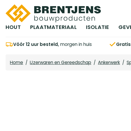
Ga naar hoofdinhoud
HOUT
PLAATMATERIAAL
ISOLATIE
GEV
Vóór 12 uur besteld,
morgen in huis
Grati
Home
/
IJzerwaren en Gereedschap
/
Ankerwerk
/
S