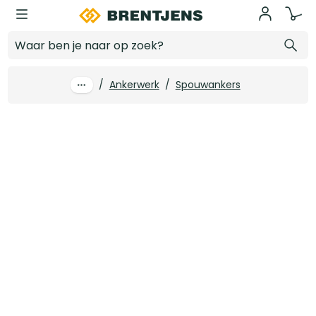
Ga naar hoofdinhoud
GB UNI-HSB spouwanker 220 x 4 (115+/-15) A4 (250 st/ds)
Log in voor prijzen
/
Ankerwerk
/
Spouwankers