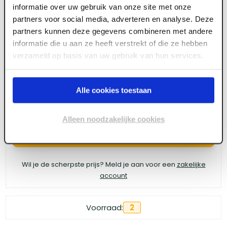
informatie over uw gebruik van onze site met onze
GB UNI-HSB spouwanker 220 x 4 (115+/-15) A4
partners voor social media, adverteren en analyse. Deze
partners kunnen deze gegevens combineren met andere
(250 st/ds)
informatie die u aan ze heeft verstrekt of die ze hebben
verzameld op basis van uw gebruik van hun services.
Meld je aan of maak een account aan om toegang
te krijgen tot de prijzen.
Alle cookies toestaan
Alleen noodzakelijke cookies
Log in voor prijzen
Wil je de scherpste prijs? Meld je aan voor een
zakelijke
account
Voorraad:
2