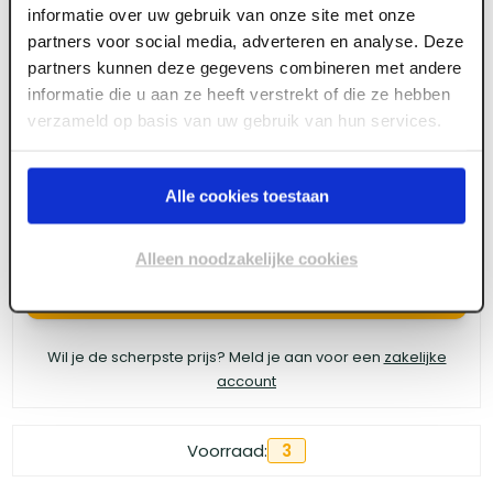
informatie over uw gebruik van onze site met onze
GB UNI-HSB spouwanker 250 x 4 (145+/-15)
partners voor social media, adverteren en analyse. Deze
partners kunnen deze gegevens combineren met andere
A4 (250 st/ds)
informatie die u aan ze heeft verstrekt of die ze hebben
verzameld op basis van uw gebruik van hun services.
Meld je aan of maak een account aan om toegang
te krijgen tot de prijzen.
Alle cookies toestaan
Alleen noodzakelijke cookies
Log in voor prijzen
Wil je de scherpste prijs? Meld je aan voor een
zakelijke
account
Voorraad:
3