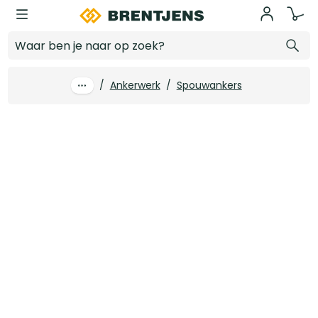
Ga naar hoofdinhoud
GB UNI-HSB spouwanker 250 x 4 (145+/-15) A4 (250 st/ds)
Log in voor prijzen
/
Ankerwerk
/
Spouwankers