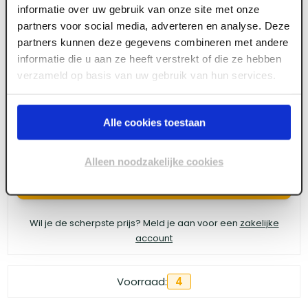
informatie over uw gebruik van onze site met onze
GB Uni-L spouwanker 260 x 30 x 3.6 ZI
partners voor social media, adverteren en analyse. Deze
partners kunnen deze gegevens combineren met andere
(250st/ds)
informatie die u aan ze heeft verstrekt of die ze hebben
verzameld op basis van uw gebruik van hun services.
Meld je aan of maak een account aan om toegang
te krijgen tot de prijzen.
Alle cookies toestaan
Alleen noodzakelijke cookies
Log in voor prijzen
Wil je de scherpste prijs? Meld je aan voor een
zakelijke
account
Voorraad:
4