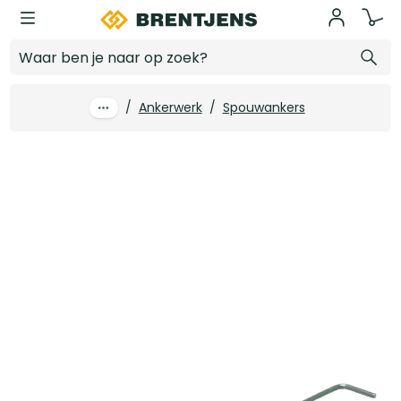
Ga naar hoofdinhoud
GB Uni-L spouwanker 260 x 30 x 3.6 ZI (250st/ds)
Log in voor prijzen
/
Ankerwerk
/
Spouwankers