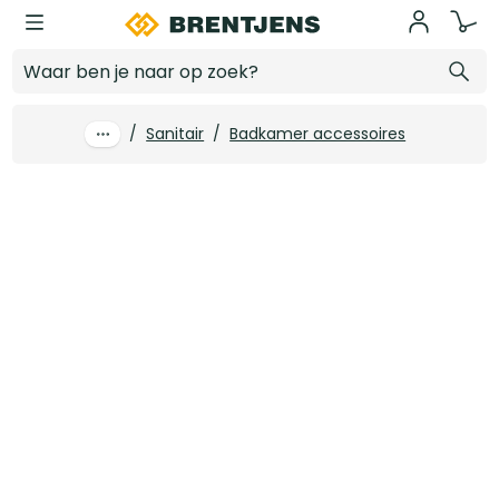
Ga naar hoofdinhoud
Haceka Kosmos planchet glas geborsteld 60cm
Log in voor prijzen
/
Sanitair
/
Badkamer accessoires