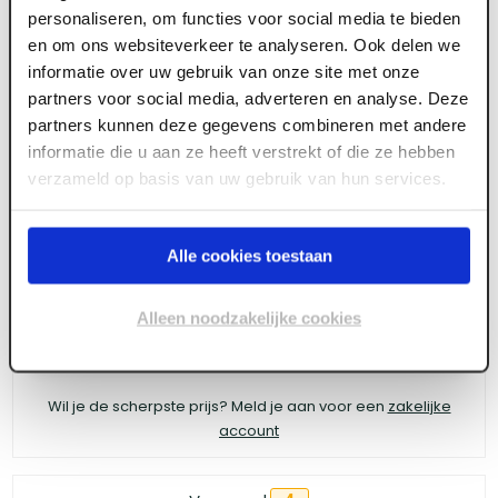
personaliseren, om functies voor social media te bieden
ART005051
en om ons websiteverkeer te analyseren. Ook delen we
informatie over uw gebruik van onze site met onze
Haceka Kosmos planchet glas geborsteld
partners voor social media, adverteren en analyse. Deze
60cm
partners kunnen deze gegevens combineren met andere
informatie die u aan ze heeft verstrekt of die ze hebben
verzameld op basis van uw gebruik van hun services.
Meld je aan of maak een account aan om toegang
te krijgen tot de prijzen.
Alle cookies toestaan
Alleen noodzakelijke cookies
Log in voor prijzen
Wil je de scherpste prijs? Meld je aan voor een
zakelijke
account