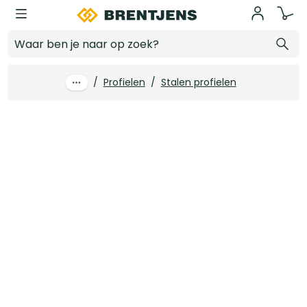
Ga naar hoofdinhoud
Hoekbeschermer 1-3 mm SG 1030 binnen lengte 2600 mm
Log in voor prijzen
/
Profielen
/
Stalen profielen