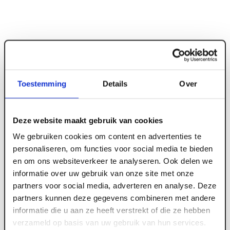
Toestemming
Details
Over
Deze website maakt gebruik van cookies
ART003381
We gebruiken cookies om content en advertenties te
personaliseren, om functies voor social media te bieden
Hoekbeschermer 1-3 mm SG 1030 binnen
en om ons websiteverkeer te analyseren. Ook delen we
lengte 2600 mm
informatie over uw gebruik van onze site met onze
partners voor social media, adverteren en analyse. Deze
partners kunnen deze gegevens combineren met andere
Meld je aan of maak een account aan om toegang
informatie die u aan ze heeft verstrekt of die ze hebben
te krijgen tot de prijzen.
verzameld op basis van uw gebruik van hun services.