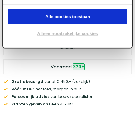
Alle cookies toestaan
Log in voor prijzen
Alleen noodzakelijke cookies
Wil je de scherpste prijs? Meld je aan voor een
zakelijke
account
Voorraad:
320
+
Gratis bezorgd
vanaf € 450,- (zakelijk)
Vóór 12 uur besteld
, morgen in huis
Persoonlijk advies
van bouwspecialisten
Klanten geven ons
een 4.5 uit 5