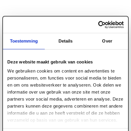
Toestemming
Details
Over
Deze website maakt gebruik van cookies
ART003382
We gebruiken cookies om content en advertenties te
personaliseren, om functies voor social media te bieden
Hoekbeschermer 1-3 mm SG 1030 binnen
en om ons websiteverkeer te analyseren. Ook delen we
lengte 3000 mm
informatie over uw gebruik van onze site met onze
partners voor social media, adverteren en analyse. Deze
partners kunnen deze gegevens combineren met andere
informatie die u aan ze heeft verstrekt of die ze hebben
Meld je aan of maak een account aan om toegang
verzameld op basis van uw gebruik van hun services.
te krijgen tot de prijzen.