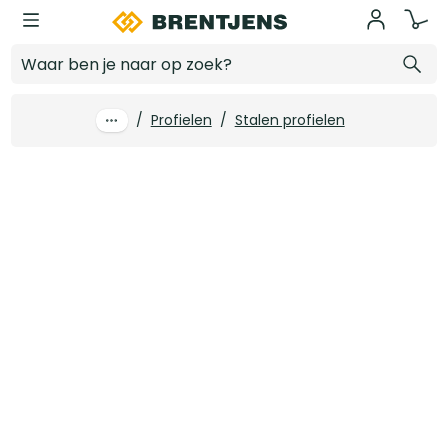
Ga naar hoofdinhoud
Hoekbeschermer 1-3 mm SG 1030 binnen lengte 3000 mm
Log in voor prijzen
/
Profielen
/
Stalen profielen