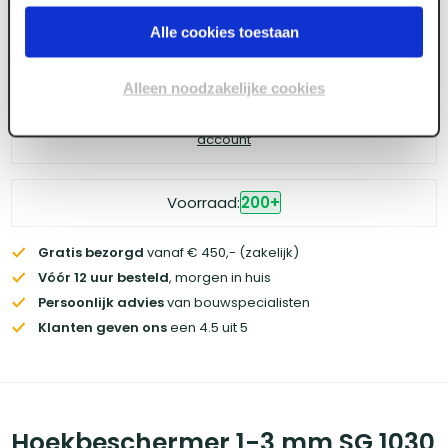
Alle cookies toestaan
Log in voor prijzen
Alleen noodzakelijke cookies
Wil je de scherpste prijs? Meld je aan voor een
zakelijke
account
Voorraad:
200
+
Gratis bezorgd
vanaf € 450,- (zakelijk)
Vóór 12 uur besteld
, morgen in huis
Persoonlijk advies
van bouwspecialisten
Klanten geven ons
een 4.5 uit 5
Hoekbeschermer 1-3 mm SG 1030