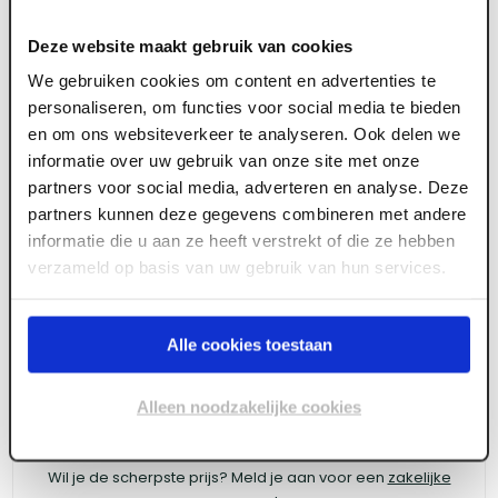
Deze website maakt gebruik van cookies
We gebruiken cookies om content en advertenties te
personaliseren, om functies voor social media te bieden
ART003384
en om ons websiteverkeer te analyseren. Ook delen we
Hoekbeschermer 6 mm binnen verzinkt lengte
informatie over uw gebruik van onze site met onze
2600 mm SG 1040
partners voor social media, adverteren en analyse. Deze
partners kunnen deze gegevens combineren met andere
informatie die u aan ze heeft verstrekt of die ze hebben
verzameld op basis van uw gebruik van hun services.
Meld je aan of maak een account aan om toegang
te krijgen tot de prijzen.
Alle cookies toestaan
Alleen noodzakelijke cookies
Log in voor prijzen
Wil je de scherpste prijs? Meld je aan voor een
zakelijke