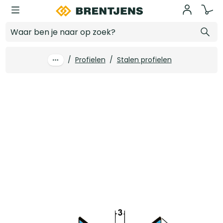
Ga naar hoofdinhoud
Hoekbeschermer 6 mm binnen verzinkt lengte 2600 mm SG 1040
Log in voor prijzen
/
Profielen
/
Stalen profielen