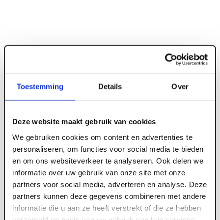
Toestemming
Details
Over
Deze website maakt gebruik van cookies
ART000808
We gebruiken cookies om content en advertenties te
Hoekprofiel 19 x 24 OWA 15 mm wit 305 cm
personaliseren, om functies voor social media te bieden
en om ons websiteverkeer te analyseren. Ook delen we
(40 st/pk)
informatie over uw gebruik van onze site met onze
partners voor social media, adverteren en analyse. Deze
partners kunnen deze gegevens combineren met andere
Meld je aan of maak een account aan om toegang
informatie die u aan ze heeft verstrekt of die ze hebben
te krijgen tot de prijzen.
verzameld op basis van uw gebruik van hun services.