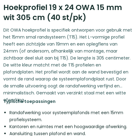
Hoekprofiel 19 x 24 OWA 15 mm
wit 305 cm (40 st/pk)
Dit OWA hoekprofiel is specifiek ontworpen voor gebruik met
het 15mm smal randsysteem (T15). Het L-vormige profiel
heeft een zichtzijde van 19mm en een oplegflens van
24mm (of andersom, afhankelijk van montage, maar
zichtbaar deel sluit aan bij T15). De lengte is 305 centimeter.
De witte kleur matcht met de T15 profielen en
plafondplaten. Het profiel wordt aan de wand bevestigd en
vormt de rand waarop de systeemplafondplaat rust. Door
de smalle uitvoering oogt de randafwerking verfijnd en
minimalistisch. Gemaakt van verzinkt staal met een witte
afwerking.
Typische toepassingen
Randafwerking voor systeemplafonds met een 15mm
profielsysteem.
Kantoren en ruimtes met een hoogwaardige afwerking.
Aansluiting tussen plafond en wand.