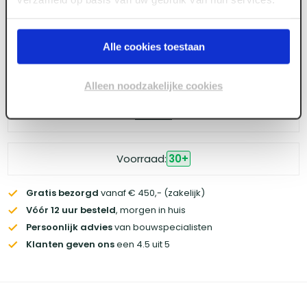
Alle cookies toestaan
Log in voor prijzen
Alleen noodzakelijke cookies
Wil je de scherpste prijs? Meld je aan voor een
zakelijke
account
Voorraad:
30
+
Gratis bezorgd
vanaf € 450,- (zakelijk)
Vóór 12 uur besteld
, morgen in huis
Persoonlijk advies
van bouwspecialisten
Klanten geven ons
een 4.5 uit 5