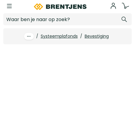
Ga naar hoofdinhoud
Hoekprofiel 19 x 24 OWA 15 mm wit 305 cm (40 st/pk)
Log in voor prijzen
/
Systeemplafonds
/
Bevestiging