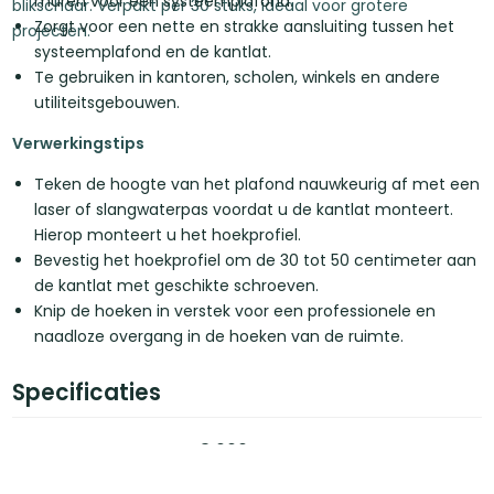
muren voor een systeemplafond.
blikschaar. Verpakt per 30 stuks, ideaal voor grotere
Zorgt voor een nette en strakke aansluiting tussen het
projecten.
systeemplafond en de kantlat.
Te gebruiken in kantoren, scholen, winkels en andere
utiliteitsgebouwen.
Verwerkingstips
Teken de hoogte van het plafond nauwkeurig af met een
laser of slangwaterpas voordat u de kantlat monteert.
Hierop monteert u het hoekprofiel.
Bevestig het hoekprofiel om de 30 tot 50 centimeter aan
de kantlat met geschikte schroeven.
Knip de hoeken in verstek voor een professionele en
naadloze overgang in de hoeken van de ruimte.
Specificaties
Lengte
3.000 mm
Breedte
38 mm