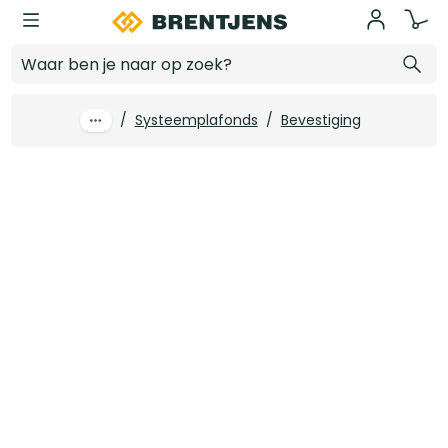
Ga naar hoofdinhoud
Hoekprofiel API 24 mm 24/24 wit 300 cm (30 st/pk)
Log in voor prijzen
/
Systeemplafonds
/
Bevestiging