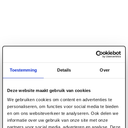
Toestemming
Details
Over
Deze website maakt gebruik van cookies
ART000809
We gebruiken cookies om content en advertenties te
Hoekprofiel API 24 mm 24/24 wit 300 cm (30
personaliseren, om functies voor social media te bieden
st/pk)
en om ons websiteverkeer te analyseren. Ook delen we
informatie over uw gebruik van onze site met onze
partners voor social media, adverteren en analyse. Deze