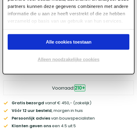
partners kunnen deze gegevens combineren met andere
Meld je aan of maak een account aan om toegang
informatie die u aan ze heeft verstrekt of die ze hebben
te krijgen tot de prijzen.
verzameld op basis van uw gebruik van hun services.
Alle cookies toestaan
Log in voor prijzen
Alleen noodzakelijke cookies
Wil je de scherpste prijs? Meld je aan voor een
zakelijke
account
Voorraad:
210
+
Gratis bezorgd
vanaf € 450,- (zakelijk)
Vóór 12 uur besteld
, morgen in huis
Persoonlijk advies
van bouwspecialisten
Klanten geven ons
een 4.5 uit 5