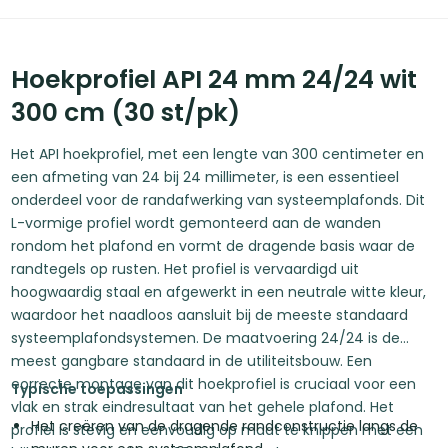
Hoekprofiel API 24 mm 24/24 wit
300 cm (30 st/pk)
Het API hoekprofiel, met een lengte van 300 centimeter en
een afmeting van 24 bij 24 millimeter, is een essentieel
onderdeel voor de randafwerking van systeemplafonds. Dit
L-vormige profiel wordt gemonteerd aan de wanden
rondom het plafond en vormt de dragende basis waar de
randtegels op rusten. Het profiel is vervaardigd uit
hoogwaardig staal en afgewerkt in een neutrale witte kleur,
waardoor het naadloos aansluit bij de meeste standaard
systeemplafondsystemen. De maatvoering 24/24 is de
meest gangbare standaard in de utiliteitsbouw. Een
correcte montage van dit hoekprofiel is cruciaal voor een
Typische toepassingen
vlak en strak eindresultaat van het gehele plafond. Het
Het creëren van de dragende randconstructie langs de
profiel is stevig en eenvoudig op maat te knippen met een