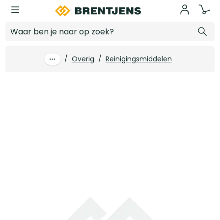
Ga naar hoofdinhoud
James Starterset Harde vloeren
Log in voor prijzen
/
Overig
/
Reinigingsmiddelen