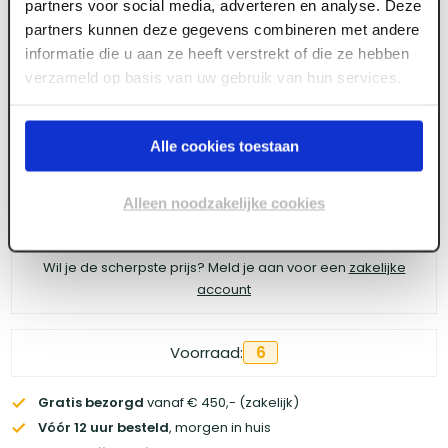
partners voor social media, adverteren en analyse. Deze
James Starterset Harde vloeren
partners kunnen deze gegevens combineren met andere
informatie die u aan ze heeft verstrekt of die ze hebben
verzameld op basis van uw gebruik van hun services.
Meld je aan of maak een account aan om toegang
te krijgen tot de prijzen.
Alle cookies toestaan
Alleen noodzakelijke cookies
Log in voor prijzen
Wil je de scherpste prijs? Meld je aan voor een
zakelijke
account
Voorraad:
6
Gratis bezorgd
vanaf € 450,- (zakelijk)
Vóór 12 uur besteld
, morgen in huis