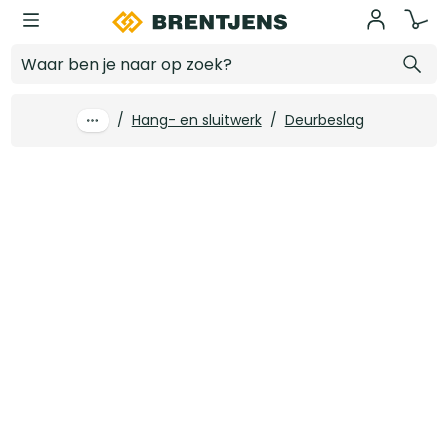
Ga naar hoofdinhoud
Karcher deurkruk Verona op rond rozet zwart ER37-OS83
Log in voor prijzen
/
Hang- en sluitwerk
/
Deurbeslag