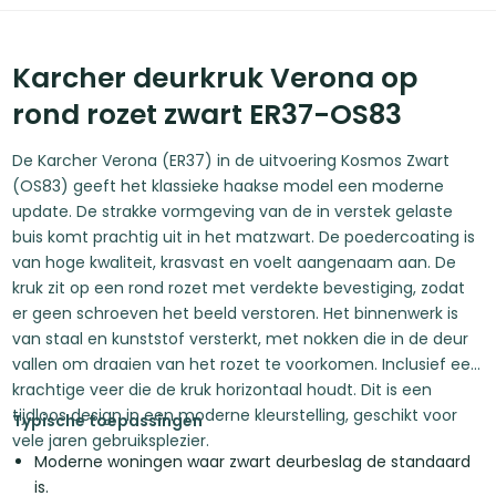
Karcher deurkruk Verona op
rond rozet zwart ER37-OS83
De Karcher Verona (ER37) in de uitvoering Kosmos Zwart
(OS83) geeft het klassieke haakse model een moderne
update. De strakke vormgeving van de in verstek gelaste
buis komt prachtig uit in het matzwart. De poedercoating is
van hoge kwaliteit, krasvast en voelt aangenaam aan. De
kruk zit op een rond rozet met verdekte bevestiging, zodat
er geen schroeven het beeld verstoren. Het binnenwerk is
van staal en kunststof versterkt, met nokken die in de deur
vallen om draaien van het rozet te voorkomen. Inclusief een
krachtige veer die de kruk horizontaal houdt. Dit is een
tijdloos design in een moderne kleurstelling, geschikt voor
Typische toepassingen
vele jaren gebruiksplezier.
Moderne woningen waar zwart deurbeslag de standaard
is.