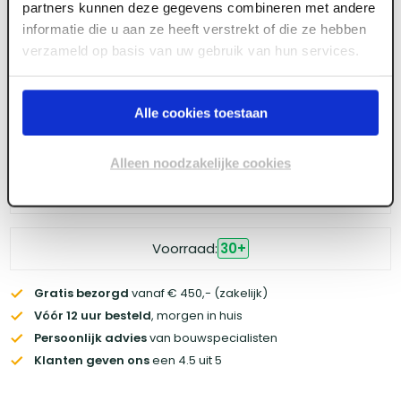
partners kunnen deze gegevens combineren met andere
Meld je aan of maak een account aan om toegang
informatie die u aan ze heeft verstrekt of die ze hebben
te krijgen tot de prijzen.
verzameld op basis van uw gebruik van hun services.
Alle cookies toestaan
Log in voor prijzen
Alleen noodzakelijke cookies
Wil je de scherpste prijs? Meld je aan voor een
zakelijke
account
Voorraad:
30
+
Gratis bezorgd
vanaf € 450,- (zakelijk)
Vóór 12 uur besteld
, morgen in huis
Persoonlijk advies
van bouwspecialisten
Klanten geven ons
een 4.5 uit 5