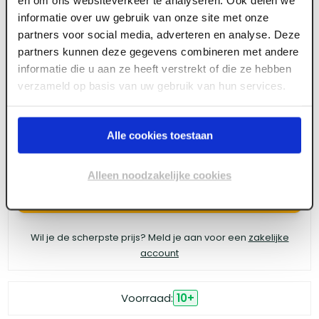
en om ons websiteverkeer te analyseren. Ook delen we
ART003059
informatie over uw gebruik van onze site met onze
Karcher Sleutelrozet vierkant Zwart - 1 zijde
partners voor social media, adverteren en analyse. Deze
EZ1340-BB83
partners kunnen deze gegevens combineren met andere
informatie die u aan ze heeft verstrekt of die ze hebben
verzameld op basis van uw gebruik van hun services.
Meld je aan of maak een account aan om toegang
te krijgen tot de prijzen.
Alle cookies toestaan
Alleen noodzakelijke cookies
Log in voor prijzen
Wil je de scherpste prijs? Meld je aan voor een
zakelijke
account
Voorraad:
10
+