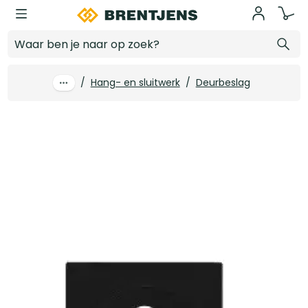
Ga naar hoofdinhoud
Karcher Sleutelrozet vierkant Zwart - 1 zijde EZ1340-BB83
Log in voor prijzen
/
Hang- en sluitwerk
/
Deurbeslag