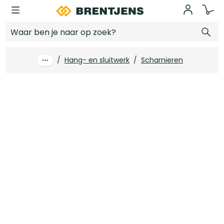
Ga naar hoofdinhoud
Kogellagerscharnier afgerond tot 70 kg RVS geborsteld 89 x 89 mm
Log in voor prijzen
/
Hang- en sluitwerk
/
Scharnieren