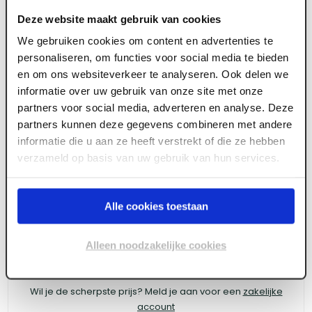
Deze website maakt gebruik van cookies
We gebruiken cookies om content en advertenties te
personaliseren, om functies voor social media te bieden
ART003133
en om ons websiteverkeer te analyseren. Ook delen we
Kogellagerscharnier afgerond tot 70 kg RVS
informatie over uw gebruik van onze site met onze
partners voor social media, adverteren en analyse. Deze
geborsteld 89 x 89 mm
partners kunnen deze gegevens combineren met andere
informatie die u aan ze heeft verstrekt of die ze hebben
verzameld op basis van uw gebruik van hun services.
Meld je aan of maak een account aan om toegang
te krijgen tot de prijzen.
Alle cookies toestaan
Alleen noodzakelijke cookies
Log in voor prijzen
Wil je de scherpste prijs? Meld je aan voor een
zakelijke
account