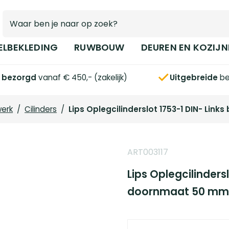
ELBEKLEDING
RUWBOUW
DEUREN EN KOZIJN
s bezorgd
vanaf € 450,- (zakelijk)
Uitgebreide
be
werk
/
Cilinders
/
Lips Oplegcilinderslot 1753-1 DIN- Li
ART003117
Lips Oplegcilinders
doornmaat 50 mm