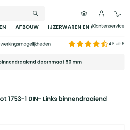
Klantenservice
EN
AFBOUW
IJZERWAREN EN GEREEDSCHAP
werkingsmogelijkheden
4.5 uit 5
nks binnendraaiend doornmaat 50 mm
lot 1753-1 DIN- Links binnendraaiend