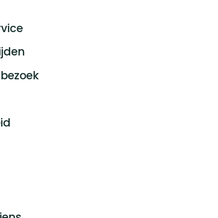
vice
ijden
bezoek
id
jens