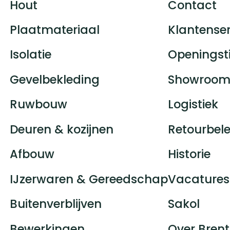
Hout
Contact
Plaatmateriaal
Klantenser
Isolatie
Openingst
Gevelbekleding
Showroom
Ruwbouw
Logistiek
Deuren & kozijnen
Retourbele
Afbouw
Historie
IJzerwaren & Gereedschap
Vacatures
Buitenverblijven
Sakol
Bewerkingen
Over Brent