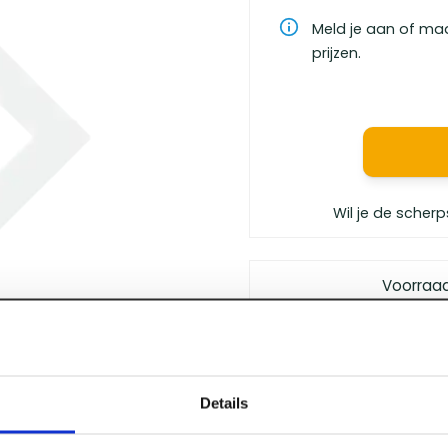
Meld je aan of ma
prijzen.
Wil je de scherp
Voorraa
Gratis bezorgd
vanaf €
Vóór 12 uur besteld
, m
Persoonlijk advies
van 
Details
Klanten geven ons
een 