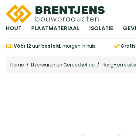
Ga naar hoofdinhoud
HOUT
PLAATMATERIAAL
ISOLATIE
GEV
Vóór 12 uur besteld,
morgen in huis
Grati
Home
/
IJzerwaren en Gereedschap
/
Hang- en sluit