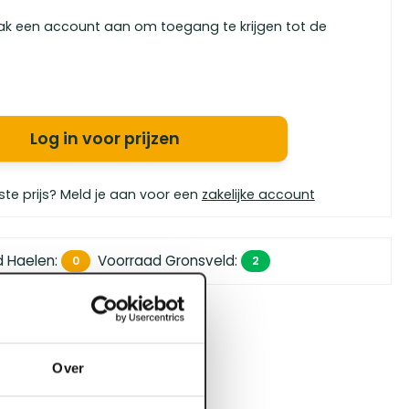
ak een account aan om toegang te krijgen tot de
Log in voor prijzen
ste prijs? Meld je aan voor een
zakelijke account
d Haelen
:
Voorraad Gronsveld
:
0
2
 450,- (zakelijk)
orgen in huis
bouwspecialisten
Over
4.5 uit 5