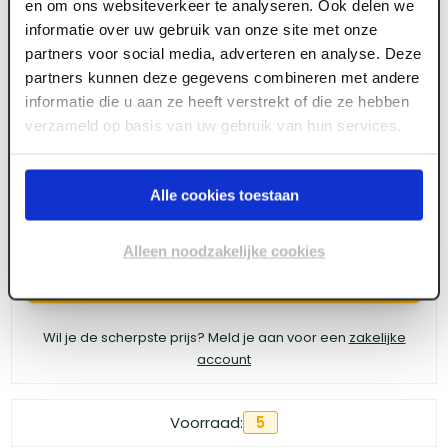
en om ons websiteverkeer te analyseren. Ook delen we
ART003119
informatie over uw gebruik van onze site met onze
Lips Oplegcilinderslot 1757-1 DIN- Links
partners voor social media, adverteren en analyse. Deze
binnendraaiend doornmaat 60 mm
partners kunnen deze gegevens combineren met andere
informatie die u aan ze heeft verstrekt of die ze hebben
verzameld op basis van uw gebruik van hun services.
Meld je aan of maak een account aan om toegang
te krijgen tot de prijzen.
Alle cookies toestaan
Alleen noodzakelijke cookies
Log in voor prijzen
Wil je de scherpste prijs? Meld je aan voor een
zakelijke
account
Voorraad:
5