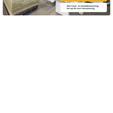
Categoriëen
Service & Info
Algemene voorwaarden
Privacy beleid
Disclaimer
Cookies
Copyright ©
2026
Brentjens Bouwproducten