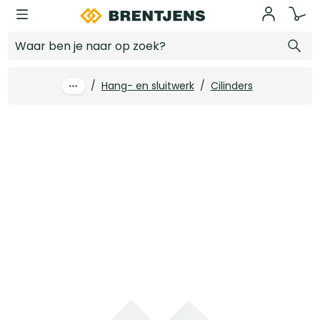
Ga naar hoofdinhoud
Lips Oplegcilinderslot 1757-1 DIN- Links binnendraaiend doornmaat 60 mm
Log in voor prijzen
/
Hang- en sluitwerk
/
Cilinders