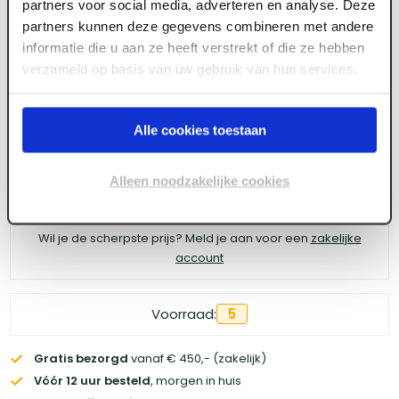
partners voor social media, adverteren en analyse. Deze
Magnetisch rolslot XA-NZ.B zwart
partners kunnen deze gegevens combineren met andere
informatie die u aan ze heeft verstrekt of die ze hebben
verzameld op basis van uw gebruik van hun services.
Meld je aan of maak een account aan om toegang
te krijgen tot de prijzen.
Alle cookies toestaan
Alleen noodzakelijke cookies
Log in voor prijzen
Wil je de scherpste prijs? Meld je aan voor een
zakelijke
account
Voorraad:
5
Gratis bezorgd
vanaf € 450,- (zakelijk)
Vóór 12 uur besteld
, morgen in huis