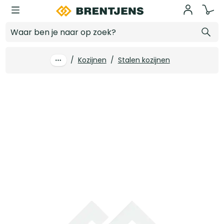
Ga naar hoofdinhoud
Magnetisch rolslot XA-NZ.B zwart
Log in voor prijzen
/
Kozijnen
/
Stalen kozijnen