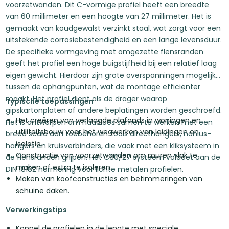
voorzetwanden. Dit C-vormige profiel heeft een breedte
van 60 millimeter en een hoogte van 27 millimeter. Het is
gemaakt van koudgewalst verzinkt staal, wat zorgt voor een
uitstekende corrosiebestendigheid en een lange levensduur.
De specifieke vormgeving met omgezette flensranden
geeft het profiel een hoge buigstijfheid bij een relatief laag
eigen gewicht. Hierdoor zijn grote overspanningen mogelijk
tussen de ophangpunten, wat de montage efficiënter
maakt. Het profiel dient als de drager waarop
Typische toepassingen
gipskartonplaten of andere beplatingen worden geschroefd.
Het creëren van verlaagde plafonds in woningen en
Het is ontworpen om naadloos samen te werken met een
utiliteitsbouw voor het wegwerken van leidingen en
breed scala aan toebehoren zoals directhangers, nonius-
isolatie.
hangers en kruisverbinders, die vaak met een kliksysteem in
Constructie van voorzetwanden om muren vlak te
de flensranden grijpen. Het C60/27 systeem voldoet aan de
maken of extra te isoleren.
DIN 18182 normering voor lichte metalen profielen.
Maken van koofconstructies en betimmeringen van
schuine daken.
Verwerkingstips
Koppel de profielen in de lengte met speciale