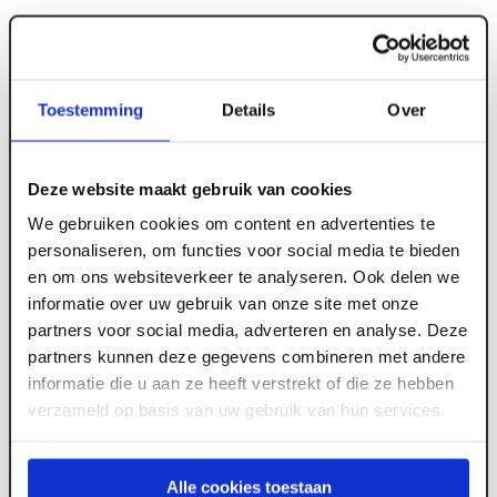
Toestemming
Details
Over
ART001169
Metal stud profiel C60/27
Deze website maakt gebruik van cookies
We gebruiken cookies om content en advertenties te
personaliseren, om functies voor social media te bieden
Lengte
Voorraad
Aantal
Totaal
en om ons websiteverkeer te analyseren. Ook delen we
800
+
3000 mm
informatie over uw gebruik van onze site met onze
partners voor social media, adverteren en analyse. Deze
partners kunnen deze gegevens combineren met andere
800
+
4000 mm
informatie die u aan ze heeft verstrekt of die ze hebben
verzameld op basis van uw gebruik van hun services.
Log in voor prijzen
Alle cookies toestaan