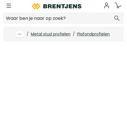
Ga naar hoofdinhoud
Metal stud profiel C60/27
Log in voor prijzen
/
Metal stud profielen
/
Plafondprofielen