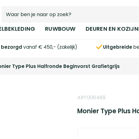
ELBEKLEDING
RUWBOUW
DEUREN EN KOZIJN
s bezorgd
vanaf € 450,- (zakelijk)
Uitgebreide
be
nier Type Plus Halfronde Beginvorst Grafietgrijs
ART006489
Monier Type Plus Ha