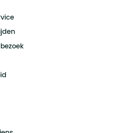
vice
ijden
bezoek
id
jens