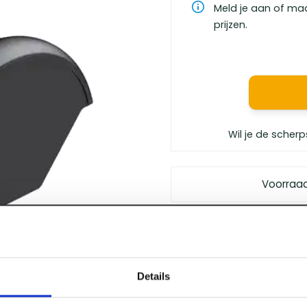
Meld je aan of ma
prijzen.
Wil je de scherp
Voorraa
Gratis bezorgd
vanaf €
Vóór 12 uur besteld
, m
Persoonlijk advies
van 
Details
Klanten geven ons
een 