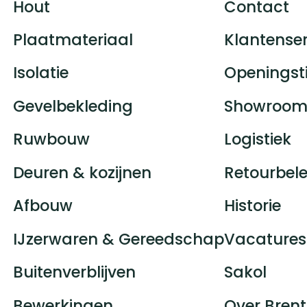
Hout
Contact
Plaatmateriaal
Klantenser
Isolatie
Openingst
Gevelbekleding
Showroom
Ruwbouw
Logistiek
Deuren & kozijnen
Retourbele
Afbouw
Historie
IJzerwaren & Gereedschap
Vacatures
Buitenverblijven
Sakol
Bewerkingen
Over Brent