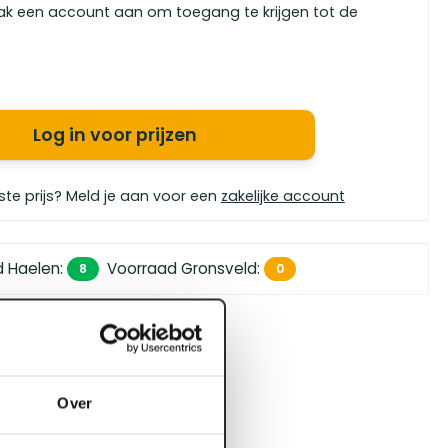
ak een account aan om toegang te krijgen tot de
Log in voor prijzen
ste prijs? Meld je aan voor een
zakelijke account
d Haelen
:
Voorraad Gronsveld
:
8
0
 450,- (zakelijk)
orgen in huis
bouwspecialisten
Over
4.5 uit 5