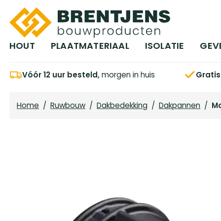
Ga naar hoofdinhoud
HOUT
PLAATMATERIAAL
ISOLATIE
GEV
Vóór 12 uur besteld,
morgen in huis
Grati
Home
/
Ruwbouw
/
Dakbedekking
/
Dakpannen
/
Mo