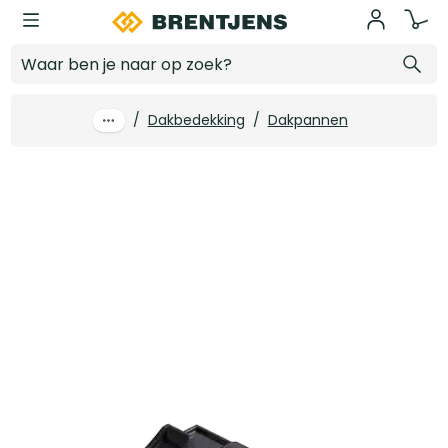
Ga naar hoofdinhoud
Monier VH-Variabel Plus Gevelpan Links Grafietgrijs Engobe
Log in voor prijzen
/
Dakbedekking
/
Dakpannen