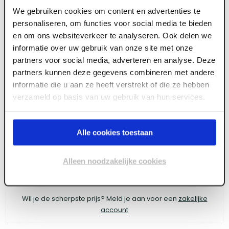
We gebruiken cookies om content en advertenties te
personaliseren, om functies voor social media te bieden
ART006493
en om ons websiteverkeer te analyseren. Ook delen we
informatie over uw gebruik van onze site met onze
Monier VH-Variabel Plus Gevelpan Links
partners voor social media, adverteren en analyse. Deze
Grafietgrijs Engobe
partners kunnen deze gegevens combineren met andere
informatie die u aan ze heeft verstrekt of die ze hebben
verzameld op basis van uw gebruik van hun services.
Meld je aan of maak een account aan om toegang
te krijgen tot de prijzen.
Alle cookies toestaan
Alleen noodzakelijke cookies
Log in voor prijzen
Wil je de scherpste prijs? Meld je aan voor een
zakelijke
account