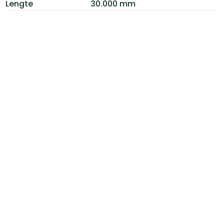
Lengte
30.000 mm
Breedte
70 mm
Dikte
1,7 mm
Materiaal
Staalkabels en glasvezelkoord
Kleur
Blauw
Afwerking
1-z zelfklevend
Oppervlakte
2,1 m2