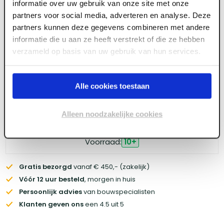
informatie over uw gebruik van onze site met onze
Meld je aan of maak een account aan om toegang
partners voor social media, adverteren en analyse. Deze
te krijgen tot de prijzen.
partners kunnen deze gegevens combineren met andere
informatie die u aan ze heeft verstrekt of die ze hebben
verzameld op basis van uw gebruik van hun services.
Log in voor prijzen
Alle cookies toestaan
Wil je de scherpste prijs? Meld je aan voor een
zakelijke
account
Alleen noodzakelijke cookies
Voorraad:
10
+
Gratis bezorgd
vanaf € 450,- (zakelijk)
Vóór 12 uur besteld
, morgen in huis
Persoonlijk advies
van bouwspecialisten
Klanten geven ons
een 4.5 uit 5