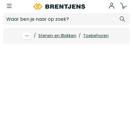
Ga naar hoofdinhoud
Murfor Compact E-70 (30m1 per rol)
Log in voor prijzen
/
Stenen en Blokken
/
Toebehoren