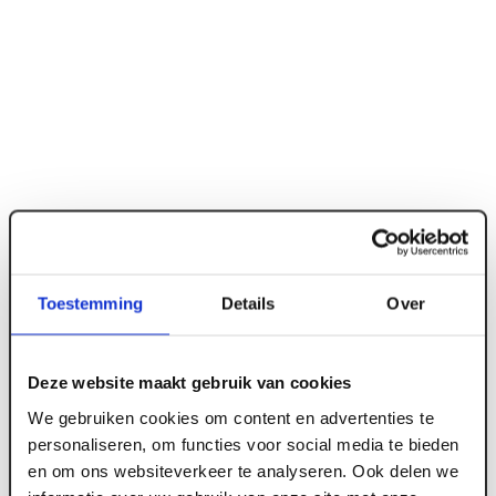
Toestemming
Details
Over
ART003015
Deze website maakt gebruik van cookies
We gebruiken cookies om content en advertenties te
Onderlegplaat. drukverdeelring Ø 70 mm (50
personaliseren, om functies voor social media te bieden
st/ds)
en om ons websiteverkeer te analyseren. Ook delen we