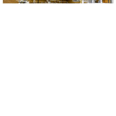
Downloads
folder_fisprofi_eb.pdf (399.7 KB)
folder_fis_profi.pdf (11.1 MB)
Categoriëen