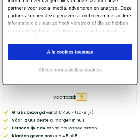
informatie over uw gebruik van onze site met onze
partners voor social media, adverteren en analyse. Deze
partners kunnen deze gegevens combineren met andere
Meld je aan of maak een account aan om toegang
te krijgen tot de prijzen.
informatie die u aan ze heeft verstrekt of die ze hebben
verzameld op basis van uw gebruik van hun services.
Log in voor prijzen
Alle cookies toestaan
Alleen noodzakelijke cookies
Wil je de scherpste prijs? Meld je aan voor een
zakelijke
account
Voorraad:
9
Gratis bezorgd
vanaf € 450,- (zakelijk)
Vóór 12 uur besteld
, morgen in huis
Persoonlijk advies
van bouwspecialisten
Klanten geven ons
een 4.5 uit 5