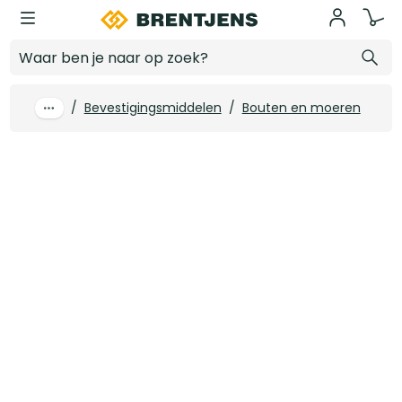
Ga naar hoofdinhoud
Onderlegplaat. drukverdeelring Ø 70 mm (50 st/ds)
Log in voor prijzen
/
Bevestigingsmiddelen
/
Bouten en moeren