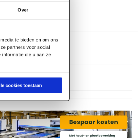
Over
l media te bieden en om ons
ze partners voor social
informatie die u aan ze
1.000 mm
150 mm
lle cookies toestaan
50 mm