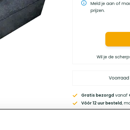
Meld je aan of ma
prijzen.
Wil je de scherp
Voorraad
Gratis bezorgd
vanaf €
Vóór 12 uur besteld
, m
Persoonlijk advies
van 
Klanten geven ons
een 