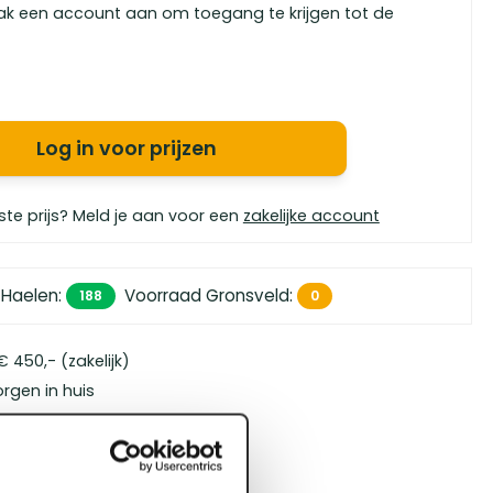
ak een account aan om toegang te krijgen tot de
Log in voor prijzen
ste prijs? Meld je aan voor een
zakelijke account
 Haelen
:
Voorraad Gronsveld
:
188
0
 450,- (zakelijk)
orgen in huis
bouwspecialisten
4.5 uit 5