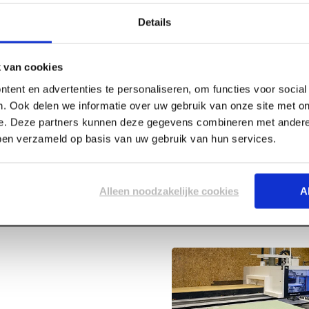
Details
 van cookies
tent en advertenties te personaliseren, om functies voor socia
. Ook delen we informatie over uw gebruik van onze site met on
Specificaties
e. Deze partners kunnen deze gegevens combineren met andere 
 x 1000 mm -
bben verzameld op basis van uw gebruik van hun services.
Lengte
Breedte
Alleen noodzakelijke cookies
A
Dikte