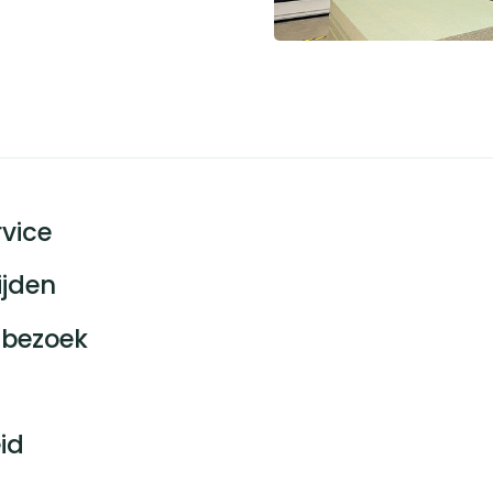
vice
ijden
bezoek
id