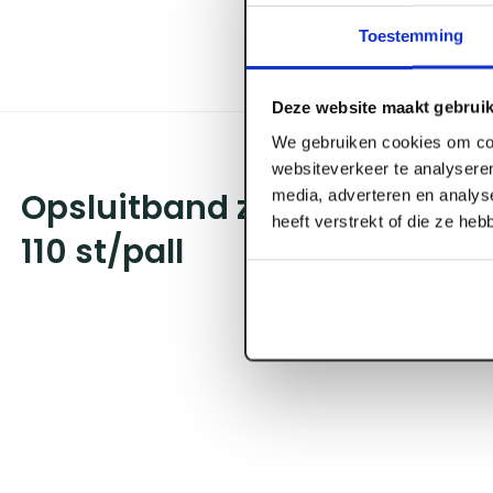
Toestemming
Deze website maakt gebruik
We gebruiken cookies om con
websiteverkeer te analyseren
media, adverteren en analys
Opsluitband zwart 50 x 150
heeft verstrekt of die ze he
110 st/pall