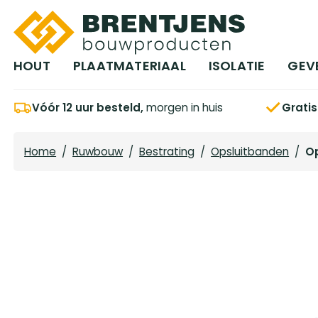
Ga naar hoofdinhoud
HOUT
PLAATMATERIAAL
ISOLATIE
GEV
Vóór 12 uur besteld,
morgen in huis
Grati
Home
/
Ruwbouw
/
Bestrating
/
Opsluitbanden
/
Op