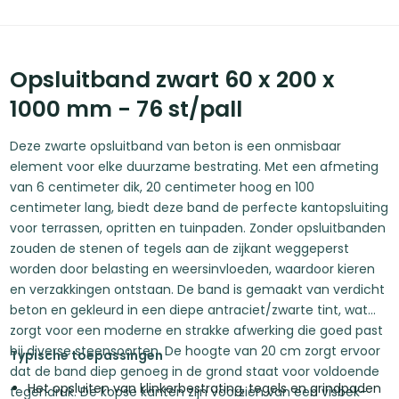
Opsluitband zwart 60 x 200 x
1000 mm - 76 st/pall
Deze zwarte opsluitband van beton is een onmisbaar
element voor elke duurzame bestrating. Met een afmeting
van 6 centimeter dik, 20 centimeter hoog en 100
centimeter lang, biedt deze band de perfecte kantopsluiting
voor terrassen, opritten en tuinpaden. Zonder opsluitbanden
zouden de stenen of tegels aan de zijkant weggeperst
worden door belasting en weersinvloeden, waardoor kieren
en verzakkingen ontstaan. De band is gemaakt van verdicht
beton en gekleurd in een diepe antraciet/zwarte tint, wat
zorgt voor een moderne en strakke afwerking die goed past
bij diverse steensoorten. De hoogte van 20 cm zorgt ervoor
Typische toepassingen
dat de band diep genoeg in de grond staat voor voldoende
Het opsluiten van klinkerbestrating, tegels en grindpaden
tegendruk. De kopse kanten zijn voorzien van een visbek-