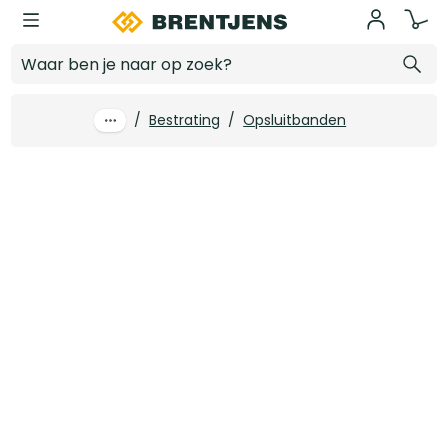
Ga naar hoofdinhoud
Opsluitband zwart 60 x 200 x 1000 mm - 76 st/pall
Log in voor prijzen
/
Bestrating
/
Opsluitbanden