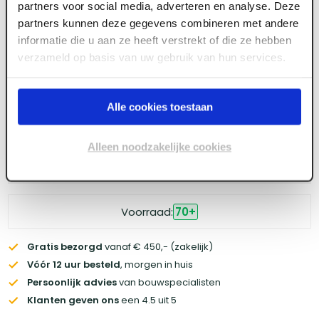
partners voor social media, adverteren en analyse. Deze
partners kunnen deze gegevens combineren met andere
Meld je aan of maak een account aan om toegang
informatie die u aan ze heeft verstrekt of die ze hebben
te krijgen tot de prijzen.
verzameld op basis van uw gebruik van hun services.
Alle cookies toestaan
Log in voor prijzen
Alleen noodzakelijke cookies
Wil je de scherpste prijs? Meld je aan voor een
zakelijke
account
Voorraad:
70
+
Gratis bezorgd
vanaf € 450,- (zakelijk)
Vóór 12 uur besteld
, morgen in huis
Persoonlijk advies
van bouwspecialisten
Klanten geven ons
een 4.5 uit 5