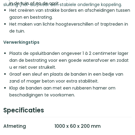
in de tuin of op de oprit.
sluiting (hol-dol) voor een stabiele onderlinge koppeling.
Het creëren van strakke borders en afscheidingen tussen
gazon en bestrating.
Het maken van lichte hoogteverschillen of traptreden in
de tuin.
Verwerkingstips
Plaats de opsluitbanden ongeveer 1 à 2 centimeter lager
dan de bestrating voor een goede waterafvoer en zodat
u er niet over struikelt.
Graaf een sleuf en plaats de banden in een bedje van
zand of mager beton voor extra stabiliteit.
Klop de banden aan met een rubberen hamer om
beschadigingen te voorkomen.
Specificaties
Afmeting
1000 x 60 x 200 mm
Lengte
1.000 mm