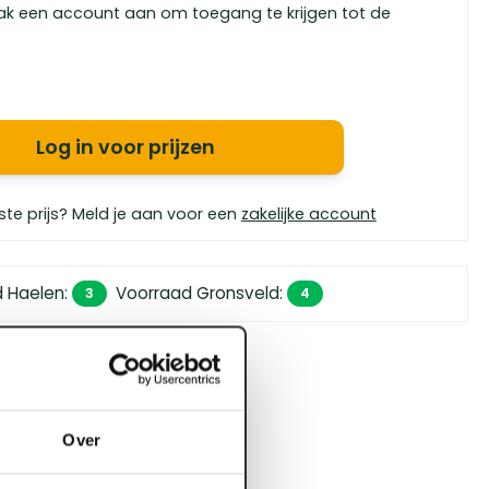
ak een account aan om toegang te krijgen tot de
Log in voor prijzen
ste prijs? Meld je aan voor een
zakelijke account
d Haelen
:
Voorraad Gronsveld
:
3
4
 450,- (zakelijk)
orgen in huis
bouwspecialisten
Over
4.5 uit 5