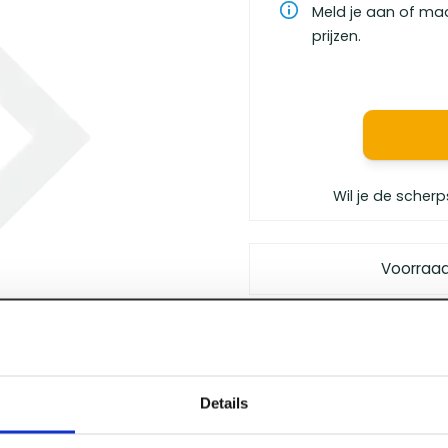
Meld je aan of ma
prijzen.
Wil je de scherp
Voorraa
Gratis bezorgd
vanaf €
Vóór 12 uur besteld
, m
Persoonlijk advies
van 
Details
Klanten geven ons
een 