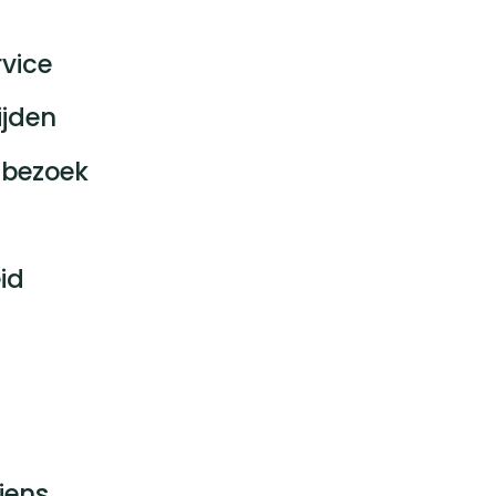
vice
ijden
bezoek
id
jens