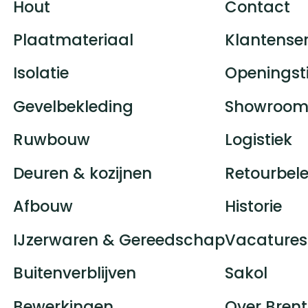
Hout
Contact
Plaatmateriaal
Klantenser
Isolatie
Openingst
Gevelbekleding
Showroom
Ruwbouw
Logistiek
Deuren & kozijnen
Retourbele
Afbouw
Historie
IJzerwaren & Gereedschap
Vacatures
Buitenverblijven
Sakol
Bewerkingen
Over Brent