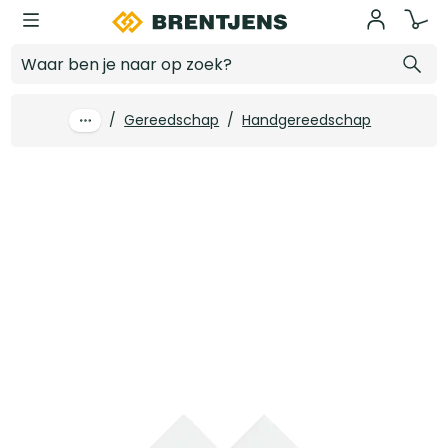
Ga naar hoofdinhoud
Pica BIG-Dry Navullingen SUMMERHEAT assorted
Log in voor prijzen
/
Gereedschap
/
Handgereedschap