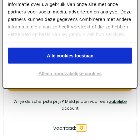
informatie over uw gebruik van onze site met onze
Pica BIG-Dry Navullingen SUMMERHEAT
partners voor social media, adverteren en analyse. Deze
partners kunnen deze gegevens combineren met andere
assorted
informatie die u aan ze heeft verstrekt of die ze hebben
verzameld op basis van uw gebruik van hun services.
Meld je aan of maak een account aan om toegang
te krijgen tot de prijzen.
Alle cookies toestaan
Alleen noodzakelijke cookies
Log in voor prijzen
Wil je de scherpste prijs? Meld je aan voor een
zakelijke
account
Voorraad:
8