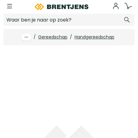
Ga naar hoofdinhoud
Pica-Dry Navullingen SUMMERHEAT assorted
Log in voor prijzen
/
Gereedschap
/
Handgereedschap