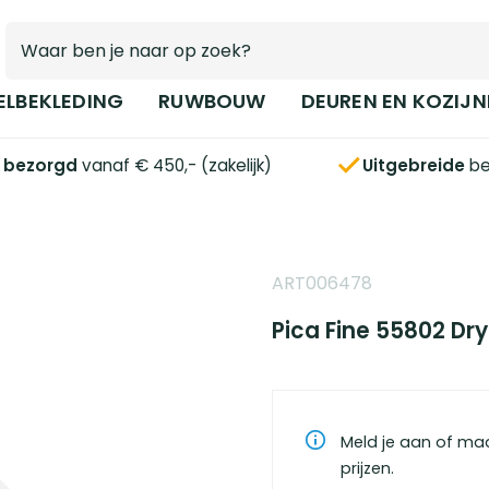
ELBEKLEDING
RUWBOUW
DEUREN EN KOZIJN
s bezorgd
vanaf € 450,- (zakelijk)
Uitgebreide
be
ART006478
Pica Fine 55802 Dr
Meld je aan of ma
prijzen.