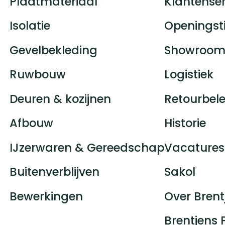
Plaatmateriaal
Klantenser
Isolatie
Openingst
Gevelbekleding
Showroom
Ruwbouw
Logistiek
Deuren & kozijnen
Retourbele
Afbouw
Historie
IJzerwaren & Gereedschap
Vacatures
Buitenverblijven
Sakol
Bewerkingen
Over Brent
Brentjens 