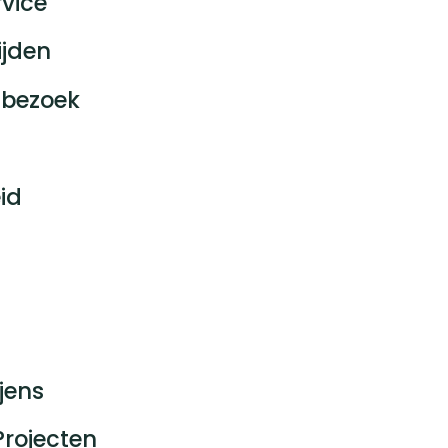
vice
ijden
bezoek
id
jens
Projecten