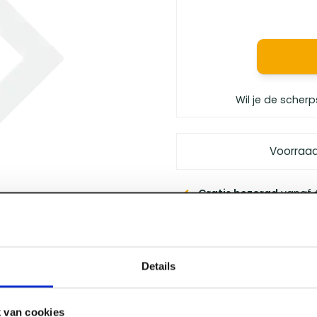
Wil je de scherp
Voorraa
Gratis bezorgd
vanaf €
Vóór 12 uur besteld
, m
Persoonlijk advies
van 
Klanten geven ons
een 
Details
 van cookies