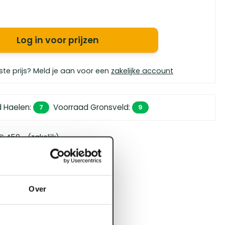
Log in voor prijzen
ste prijs? Meld je aan voor een
zakelijke account
d Haelen
:
Voorraad Gronsveld
:
7
9
 450,- (zakelijk)
orgen in huis
bouwspecialisten
4.5 uit 5
Over