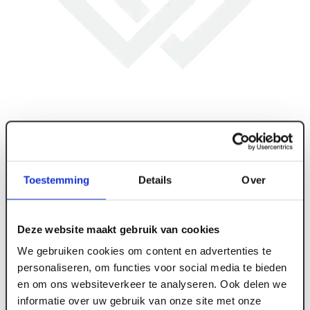
Toestemming
Details
Over
Deze website maakt gebruik van cookies
We gebruiken cookies om content en advertenties te
ART006510
personaliseren, om functies voor social media te bieden
Rotec 19-dlg. Spiraalborenset type '101' in
en om ons websiteverkeer te analyseren. Ook delen we
informatie over uw gebruik van onze site met onze
ABS-cassette