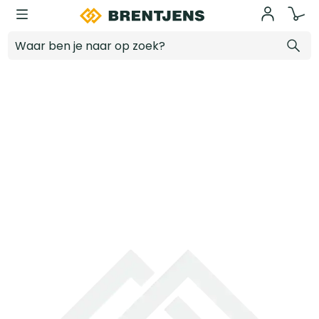
Ga naar hoofdinhoud
Rotec 19-dlg. Spiraalborenset type '101' in ABS-cassette
Log in voor prijzen