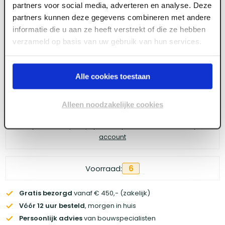
partners voor social media, adverteren en analyse. Deze
partners kunnen deze gegevens combineren met andere
informatie die u aan ze heeft verstrekt of die ze hebben
Meld je aan of maak een account aan om toegang
verzameld op basis van uw gebruik van hun services.
te krijgen tot de prijzen.
Alle cookies toestaan
Log in voor prijzen
Alleen noodzakelijke cookies
Wil je de scherpste prijs? Meld je aan voor een
zakelijke
account
Voorraad:
6
Gratis bezorgd
vanaf € 450,- (zakelijk)
Vóór 12 uur besteld
, morgen in huis
Persoonlijk advies
van bouwspecialisten