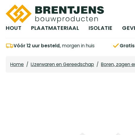
Ga naar hoofdinhoud
HOUT
PLAATMATERIAAL
ISOLATIE
GEV
Vóór 12 uur besteld,
morgen in huis
Grati
Home
/
IJzerwaren en Gereedschap
/
Boren, zagen en