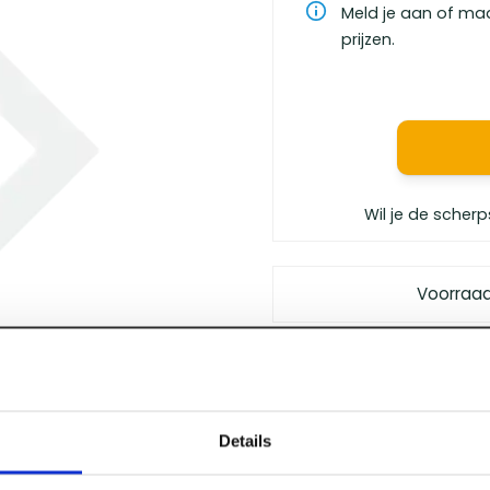
Meld je aan of ma
prijzen.
Wil je de scherp
Voorraa
Gratis bezorgd
vanaf €
Vóór 12 uur besteld
, m
Persoonlijk advies
van 
Details
Klanten geven ons
een 