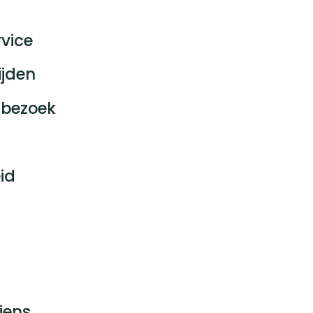
vice
ijden
bezoek
id
jens