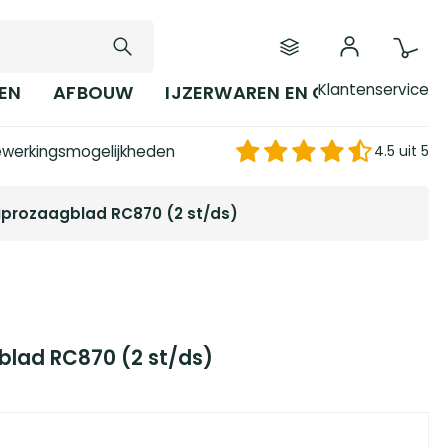
Klantenservice
EN
AFBOUW
IJZERWAREN EN GEREEDSCHAP
werkingsmogelijkheden
4.5 uit 5
iprozaagblad RC870 (2 st/ds)
blad RC870 (2 st/ds)