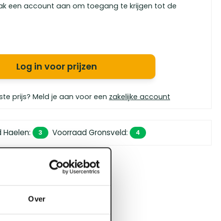
ak een account aan om toegang te krijgen tot de
Log in voor prijzen
ste prijs? Meld je aan voor een
zakelijke account
d Haelen
:
Voorraad Gronsveld
:
3
4
 450,- (zakelijk)
orgen in huis
bouwspecialisten
Over
4.5 uit 5