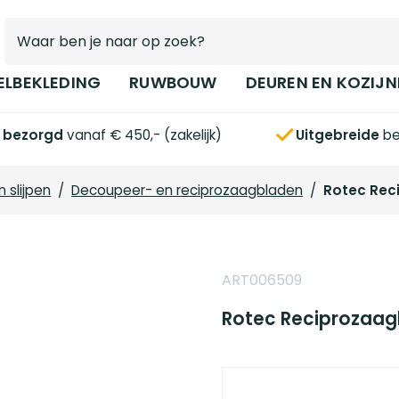
ELBEKLEDING
RUWBOUW
DEUREN EN KOZIJN
s bezorgd
vanaf € 450,- (zakelijk)
Uitgebreide
be
 slijpen
/
Decoupeer- en reciprozaagbladen
/
Rotec Rec
ART006509
Rotec Reciprozaag