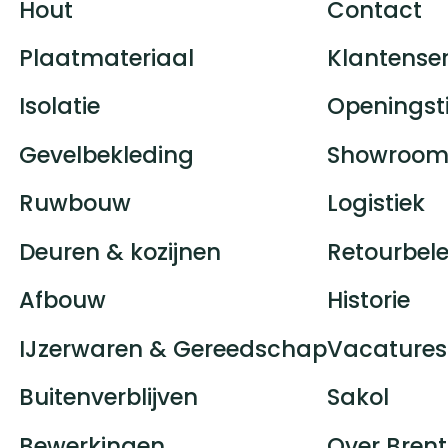
Hout
Contact
Plaatmateriaal
Klantenser
Isolatie
Openingst
Gevelbekleding
Showroom
Ruwbouw
Logistiek
Deuren & kozijnen
Retourbele
Afbouw
Historie
IJzerwaren & Gereedschap
Vacatures
Buitenverblijven
Sakol
Bewerkingen
Over Brent