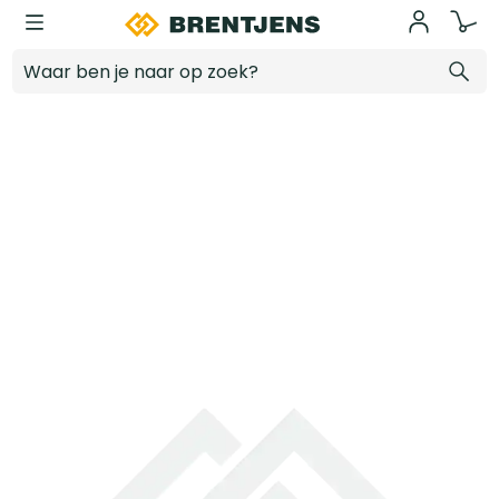
Ga naar hoofdinhoud
Schroefbit MAGNA-ISOTEMP 25mm Phillips PH2R doos 5 st
Log in voor prijzen