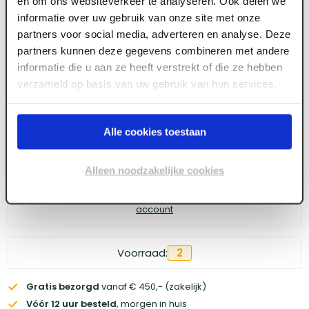
en om ons websiteverkeer te analyseren. Ook delen we
PH2R doos 5 st
informatie over uw gebruik van onze site met onze
partners voor social media, adverteren en analyse. Deze
partners kunnen deze gegevens combineren met andere
informatie die u aan ze heeft verstrekt of die ze hebben
Meld je aan of maak een account aan om toegang
verzameld op basis van uw gebruik van hun services.
te krijgen tot de prijzen.
Alle cookies toestaan
Log in voor prijzen
Alleen noodzakelijke cookies
Wil je de scherpste prijs? Meld je aan voor een
zakelijke
account
Voorraad:
2
Gratis bezorgd
vanaf € 450,- (zakelijk)
Vóór 12 uur besteld
, morgen in huis