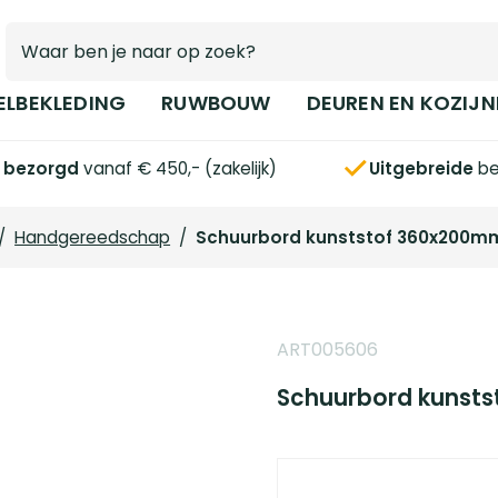
ELBEKLEDING
RUWBOUW
DEUREN EN KOZIJN
s bezorgd
vanaf € 450,- (zakelijk)
Uitgebreide
be
/
Handgereedschap
/
Schuurbord kunststof 360x200m
ART005606
Schuurbord kunst