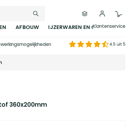
Klantenservice
EN
AFBOUW
IJZERWAREN EN GEREEDSCHAP
werkingsmogelijkheden
4.5 uit 5
m
stof 360x200mm