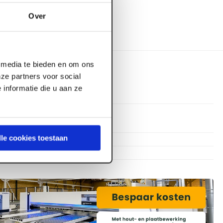
Over
l media te bieden en om ons
ze partners voor social
informatie die u aan ze
360 mm
200 mm
lle cookies toestaan
90 mm