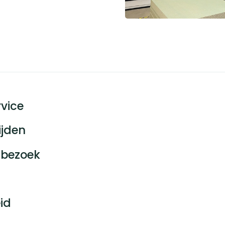
vice
ijden
bezoek
id