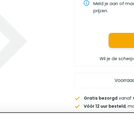
Meld je aan of ma
prijzen.
Wil je de scherp
Voorraa
Gratis bezorgd
vanaf €
Vóór 12 uur besteld
, m
Persoonlijk advies
van 
Klanten geven ons
een 