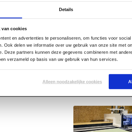
Details
 van cookies
tent en advertenties te personaliseren, om functies voor socia
. Ook delen we informatie over uw gebruik van onze site met on
Specificaties
e. Deze partners kunnen deze gegevens combineren met andere 
x200mm
bben verzameld op basis van uw gebruik van hun services.
Lengte
Breedte
Alleen noodzakelijke cookies
A
Dikte