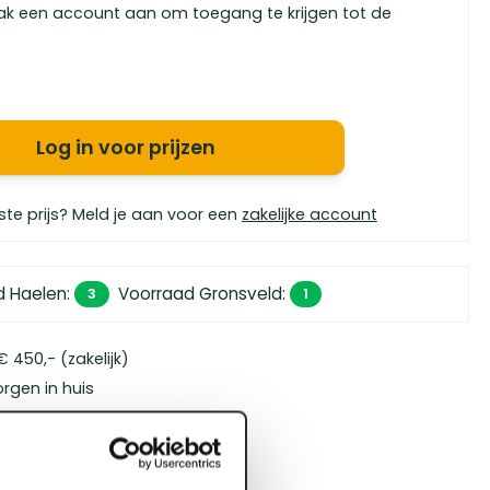
ak een account aan om toegang te krijgen tot de
Log in voor prijzen
ste prijs? Meld je aan voor een
zakelijke account
d Haelen
:
Voorraad Gronsveld
:
3
1
 450,- (zakelijk)
orgen in huis
bouwspecialisten
4.5 uit 5