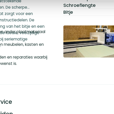
uitstekende
Schroeflengte
en. De scherpe
Bitje
at zorgt voor een
nstructiedelen. De
ng van het bitje en een
 en ander plaatmateriaal
de ideale, veelzijdige
ij seriematige
n meubelen, kasten en
.
n en reparaties waarbij
wenst is.
vice