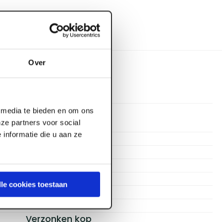
Over
l media te bieden en om ons
ze partners voor social
Proftec
informatie die u aan ze
16 mm
Staal verzinkt
Spaanplaatschroef
Zwart
lle cookies toestaan
3
Voldraad
Verzonken kop