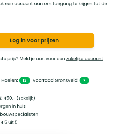
ak een account aan om toegang te krijgen tot de
Log in voor prijzen
ste prijs? Meld je aan voor een
zakelijke account
 Haelen
:
Voorraad Gronsveld
:
12
7
 450,- (zakelijk)
orgen in huis
bouwspecialisten
4.5 uit 5