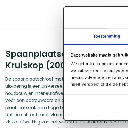
Toestemming
Spaanplaatschroef vz pk pz-1
Deze website maakt gebruik
Kruiskop (200 st/ds)
We gebruiken cookies om con
websiteverkeer te analyseren
media, adverteren en analys
De spaanplaatschroef met platkop en kruiskopaansluiting 
heeft verstrekt of die ze he
uitvoering is een universeel en onmisbaar bevestigings
houtbouw en interieurafwerking. Deze traditionele constr
voor een betrouwbare en doeltreffende montage van di
plaatmaterialen in droge binnenklimaten. De strakke ver
dat de schroef mooi vlak in het oppervlak wegvalt, wat re
vlakke afwerking van het werkstuk. De schroef is vervaard