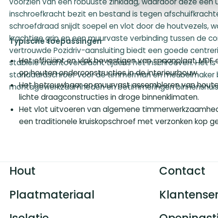
voorzien van een robuuste zinklaag, waardoor deze een 
inschroefkracht bezit en bestand is tegen afschuifkracht
schroefdraad snijdt soepel en vlot door de houtvezels, w
krachtige grip en een muurvaste verbinding tussen de co
Typische toepassingen
vertrouwde Pozidriv-aansluiting biedt een goede centreri
Het efficiënt en vlak bevestigen van spaanplaat, MDF
stabiele krachtoverdracht tijdens het inschroeven. Het is 
op houten onderconstructies in de interieurbouw.
standaardschroef voor de timmerman en meubelmaker b
Het betrouwbaar en muurvast assembleren van houte
montagewerkzaamheden en betimmeringen binnenshuis
lichte draagconstructies in droge binnenklimaten.
Het vlot uitvoeren van algemene timmerwerkzaamhede
een traditionele kruiskopschroef met verzonken kop ge
Hout
Contact
Plaatmateriaal
Klantenser