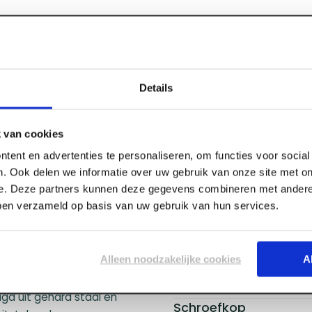
Details
Specificaties
 3,0 x 16
 van cookies
tent en advertenties te personaliseren, om functies voor socia
. Ook delen we informatie over uw gebruik van onze site met on
Merk
e. Deze partners kunnen deze gegevens combineren met andere 
(Pozidriv) in een verzinkte
Lengte
bben verzameld op basis van uw gebruik van hun services.
middel voor de algemene
Materiaal
uctieschroef is ontworpen
Type
verse houtsoorten en
Kleur
Alleen noodzakelijke cookies
A
zonken kop zorgt ervoor
Schroefdikte
sulteert in een nette en
Schroefdraad
igd uit gehard staal en
Schroefkop