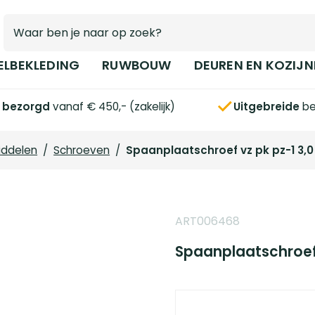
ELBEKLEDING
RUWBOUW
DEUREN EN KOZIJN
s bezorgd
vanaf € 450,- (zakelijk)
Uitgebreide
be
iddelen
/
Schroeven
/
Spaanplaatschroef vz pk pz-1 3,0 
ART006468
Spaanplaatschroef v