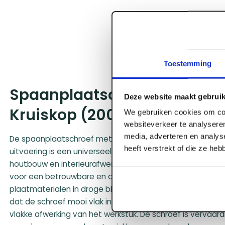
Toestemming
Spaanplaatschroef vz pk pz-
Deze website maakt gebruik
Kruiskop (200 st/ds)
We gebruiken cookies om con
websiteverkeer te analyseren
media, adverteren en analys
De spaanplaatschroef met platkop en kruiskopaansluiting 
heeft verstrekt of die ze he
uitvoering is een universeel en onmisbaar bevestigings
houtbouw en interieurafwerking. Deze traditionele constr
voor een betrouwbare en doeltreffende montage van di
plaatmaterialen in droge binnenklimaten. De strakke ver
dat de schroef mooi vlak in het oppervlak wegvalt, wat re
vlakke afwerking van het werkstuk. De schroef is vervaard