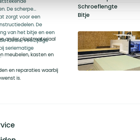
uitstekende
Schroeflengte
en. De scherpe
Bitje
at zorgt voor een
nstructiedelen. De
ng van het bitje en een
 en ander plaatmateriaal
de ideale, veelzijdige
ij seriematige
n meubelen, kasten en
.
n en reparaties waarbij
wenst is.
vice