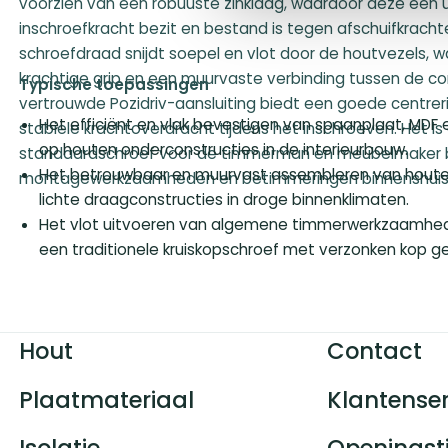
voorzien van een robuuste zinklaag, waardoor deze een 
inschroefkracht bezit en bestand is tegen afschuifkracht
schroefdraad snijdt soepel en vlot door de houtvezels, w
krachtige grip en een muurvaste verbinding tussen de co
Typische toepassingen
vertrouwde Pozidriv-aansluiting biedt een goede centreri
Het efficiënt en vlak bevestigen van spaanplaat, MDF
stabiele krachtoverdracht tijdens het inschroeven. Het is 
op houten onderconstructies in de interieurbouw.
standaardschroef voor de timmerman en meubelmaker b
Het betrouwbaar en muurvast assembleren van houte
montagewerkzaamheden en betimmeringen binnenshuis
lichte draagconstructies in droge binnenklimaten.
Het vlot uitvoeren van algemene timmerwerkzaamhede
een traditionele kruiskopschroef met verzonken kop ge
Hout
Contact
Plaatmateriaal
Klantenser