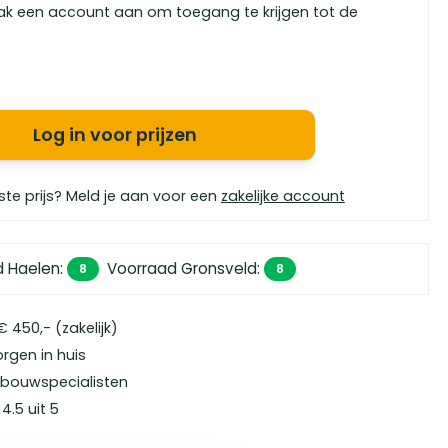
ak een account aan om toegang te krijgen tot de
Log in voor prijzen
ste prijs? Meld je aan voor een
zakelijke account
d Haelen
:
Voorraad Gronsveld
:
8
8
 450,- (zakelijk)
orgen in huis
bouwspecialisten
4.5 uit 5