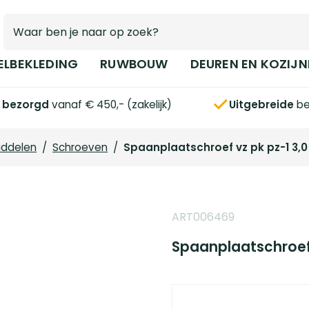
ELBEKLEDING
RUWBOUW
DEUREN EN KOZIJN
s bezorgd
vanaf € 450,- (zakelijk)
Uitgebreide
be
iddelen
/
Schroeven
/
Spaanplaatschroef vz pk pz-1 3,0 
ART006469
Spaanplaatschroef v