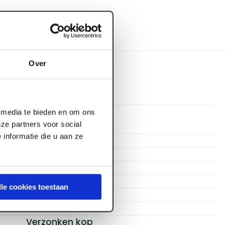
Over
l media te bieden en om ons
ze partners voor social
Proftec
informatie die u aan ze
20 mm
Staal verzinkt
Spaanplaatschroef
Zwart
lle cookies toestaan
3
Voldraad
Verzonken kop