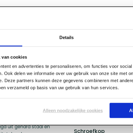
Details
Specificaties
1 3,0 x 20
 van cookies
tent en advertenties te personaliseren, om functies voor socia
. Ook delen we informatie over uw gebruik van onze site met on
Merk
e. Deze partners kunnen deze gegevens combineren met andere 
(Pozidriv) in een verzinkte
Lengte
bben verzameld op basis van uw gebruik van hun services.
middel voor de algemene
Materiaal
uctieschroef is ontworpen
Type
verse houtsoorten en
Kleur
Alleen noodzakelijke cookies
A
zonken kop zorgt ervoor
Schroefdikte
sulteert in een nette en
Schroefdraad
igd uit gehard staal en
Schroefkop