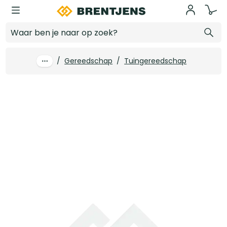
Ga naar hoofdinhoud
Stofblik metaal Wit
Log in voor prijzen
/
Gereedschap
/
Tuingereedschap