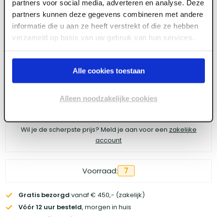
partners voor social media, adverteren en analyse. Deze
Stofblik metaal Wit
partners kunnen deze gegevens combineren met andere
informatie die u aan ze heeft verstrekt of die ze hebben
verzameld op basis van uw gebruik van hun services.
Meld je aan of maak een account aan om toegang
te krijgen tot de prijzen.
Alle cookies toestaan
Alleen noodzakelijke cookies
Log in voor prijzen
Wil je de scherpste prijs? Meld je aan voor een
zakelijke
account
Voorraad:
7
Gratis bezorgd
vanaf € 450,- (zakelijk)
Vóór 12 uur besteld
, morgen in huis